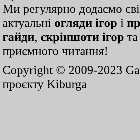
Ми регулярно додаємо св
актуальні
огляди ігор
і
пр
гайди
,
скріншоти ігор
т
приємного читання!
Copyright © 2009-2023 G
проєкту Kiburga