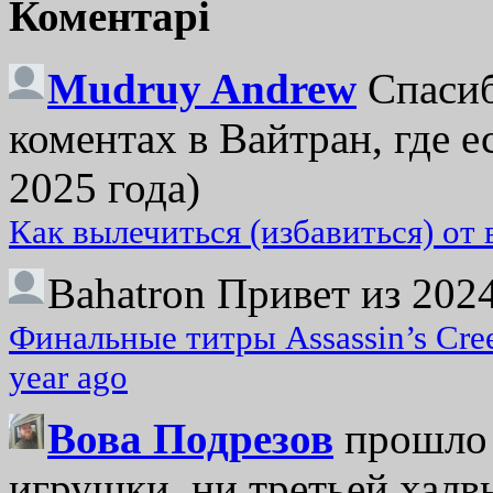
Коментарі
Mudruy Andrew
Спасиб
коментах в Вайтран, где е
2025 года)
Как вылечиться (избавиться) от
Bahatron
Привет из 2024
Финальные титры Assassin’s Cre
year ago
Вова Подрезов
прошло 
игрушки, ни третьей халвь