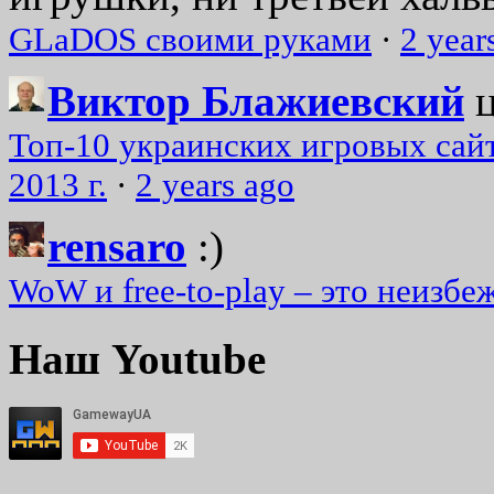
GLaDOS своими руками
·
2 year
Виктор Блажиевский
Топ-10 украинских игровых сайт
2013 г.
·
2 years ago
rensaro
:)
WoW и free-to-play – это неизбе
Наш Youtube