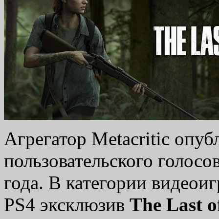
Агрегатор Metacritiс опуб
пользовательского голосо
года. В категории видеои
PS4 эксклюзив
The Last o