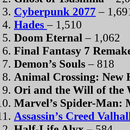
Cyberpunk 2077
– 1,69
Hades
– 1,510
Doom Eternal
– 1,062
Final Fantasy
7
Remak
Demon’s Souls
– 818
Animal Crossing: New 
Ori and the Will of the
Marvel’s Spider-Man: 
Assassin’s Creed Valhal
Half-Life Alyx
– 584