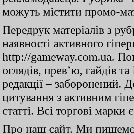
можуть містити промо-мат
Передрук матеріалів з руб
наявності активного гіпе
http://gameway.com.ua. По
оглядів, прев’ю, гайдів та
редакції – заборонений. 
цитування з активним гіп
статті. Всі торгові марки 
Про наш сайт. Ми пишем