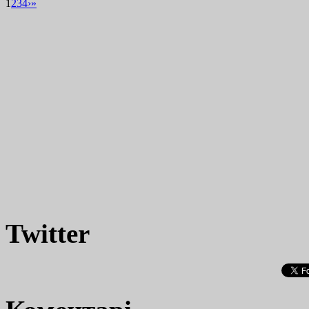
1
2
3
4
›
»
Twitter