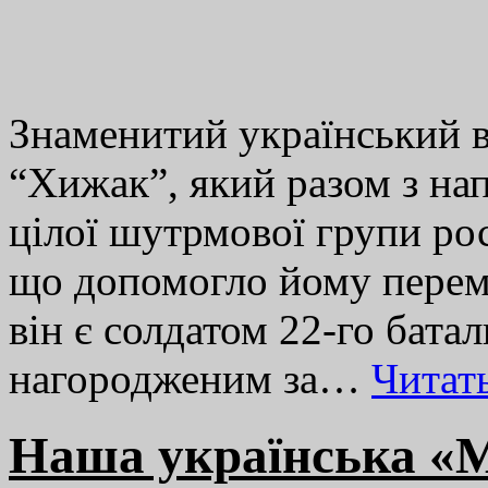
Знаменитий український в
“Хижак”, який разом з на
цілої шутрмової групи рос
що допомогло йому перемо
він є солдатом 22-го бата
нагородженим за…
Читат
Наша українська «М