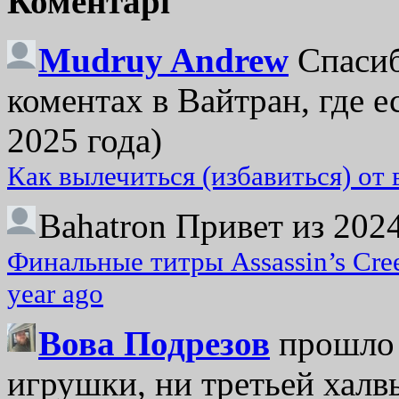
Коментарі
Mudruy Andrew
Спасиб
коментах в Вайтран, где е
2025 года)
Как вылечиться (избавиться) от
Bahatron
Привет из 2024
Финальные титры Assassin’s Cre
year ago
Вова Подрезов
прошло 
игрушки, ни третьей халвь