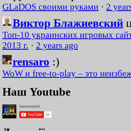
GLaDOS своими руками
·
2 year
Виктор Блажиевский
Топ-10 украинских игровых сайт
2013 г.
·
2 years ago
rensaro
:)
WoW и free-to-play – это неизбе
Наш Youtube