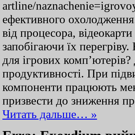
artline/naznachenie=igro
ефективного охолодження
від процесора, відеокарти
запобігаючи їх перегріву
для ігрових комп’ютерів?
продуктивності. При під
компоненти працюють ме
призвести до зниження п
Читать дальше… »