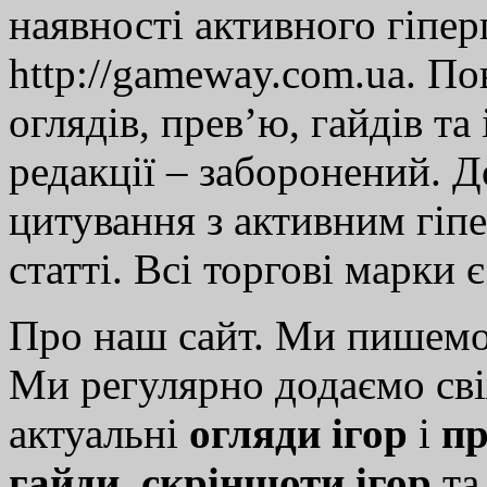
наявності активного гіпе
http://gameway.com.ua. По
оглядів, прев’ю, гайдів та
редакції – заборонений. 
цитування з активним гіп
статті. Всі торгові марки 
Про наш сайт. Ми пишем
Ми регулярно додаємо св
актуальні
огляди ігор
і
пр
гайди
,
скріншоти ігор
т