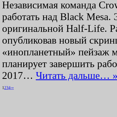
Независимая команда Crow
работать над Black Mesa.
оригинальной Half-Life. 
опубликовав новый скрин
«инопланетный» пейзаж ми
планирует завершить рабо
2017…
Читать дальше… 
1
2
3
4
›
»