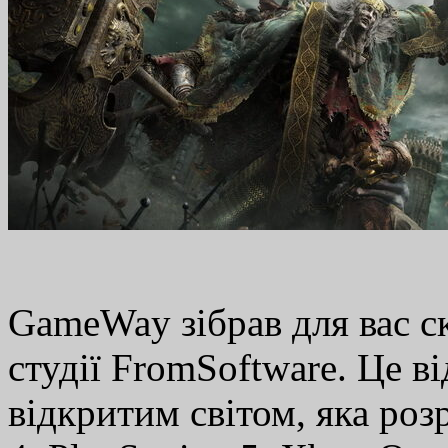
GameWay зібрав для вас с
студії FromSoftware. Це в
відкритим світом, яка роз