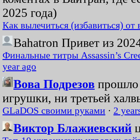
2025 года)
Как вылечиться (избавиться) от
Bahatron
Привет из 2024
Финальные титры Assassin’s Cre
year ago
Вова Подрезов
прошло 
игрушки, ни третьей халвь
GLaDOS своими руками
·
2 year
Виктор Блажиевский