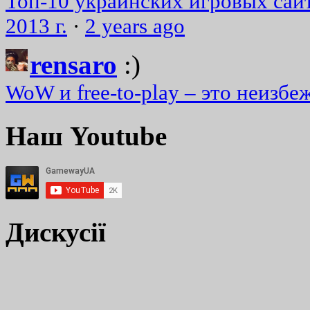
Топ-10 украинских игровых сайт
2013 г.
·
2 years ago
rensaro
:)
WoW и free-to-play – это неизбе
Наш Youtube
Дискусії