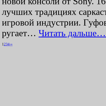
новой консоли от Sony. 1
лучших традициях саркас
игровой индустрии. Гуфо
ругает…
Читать дальше…
1
2
3
4
›
»