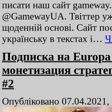
писати наш сайт gameway.c
@GamewayUA. Твіттер уже
щоденній основі. Сайт по
українську в текстах і…
Ч
Подписка на Europa U
монетизация стратег
#2
Опубліковано 07.04.2021,