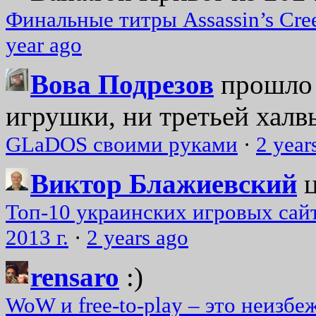
Финальные титры Assassin’s Cre
year ago
Вова Подрезов
прошло 
игрушки, ни третьей халвь
GLaDOS своими руками
·
2 year
Виктор Блажиевский
Топ-10 украинских игровых сайт
2013 г.
·
2 years ago
rensaro
:)
WoW и free-to-play – это неизбе