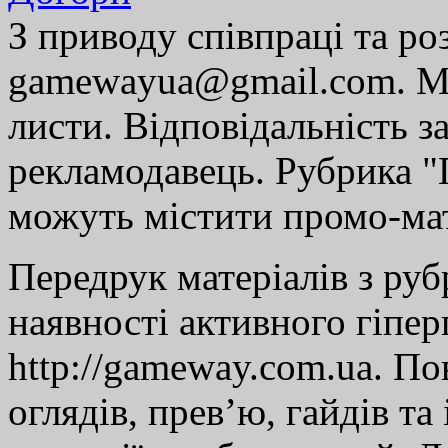
З приводу співпраці та р
gamewayua@gmail.com. Ми
листи. Відповідальність за
рекламодавець. Рубрика "Г
можуть містити промо-мат
Передрук матеріалів з руб
наявності активного гіпе
http://gameway.com.ua. По
оглядів, прев’ю, гайдів та