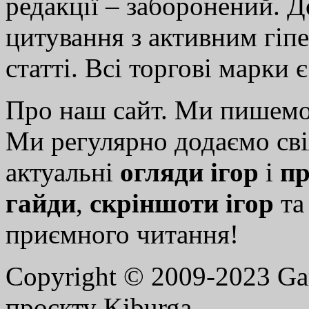
редакції – заборонений. 
цитування з активним гіп
статті. Всі торгові марки 
Про наш сайт. Ми пишем
Ми регулярно додаємо св
актуальні
огляди ігор
і
пр
гайди
,
скріншоти ігор
т
приємного читання!
Copyright © 2009-2023 G
проєкту Kiburga