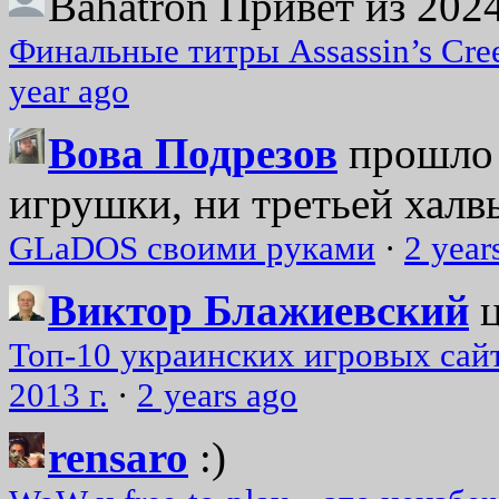
Bahatron
Привет из 2024
Финальные титры Assassin’s Cre
year ago
Вова Подрезов
прошло 
игрушки, ни третьей халвь
GLaDOS своими руками
·
2 year
Виктор Блажиевский
Топ-10 украинских игровых сайт
2013 г.
·
2 years ago
rensaro
:)