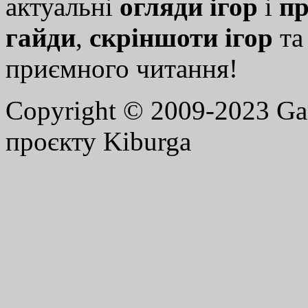
актуальні
огляди ігор
і
пр
гайди
,
скріншоти ігор
т
приємного читання!
Copyright © 2009-2023 G
проєкту Kiburga