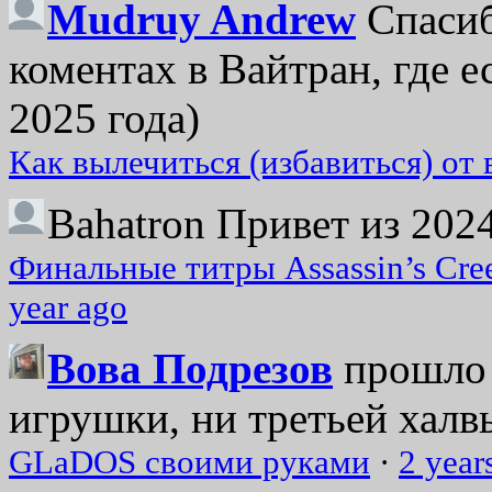
Mudruy Andrew
Спасиб
коментах в Вайтран, где е
2025 года)
Как вылечиться (избавиться) от
Bahatron
Привет из 2024
Финальные титры Assassin’s Cre
year ago
Вова Подрезов
прошло 
игрушки, ни третьей халвь
GLaDOS своими руками
·
2 year