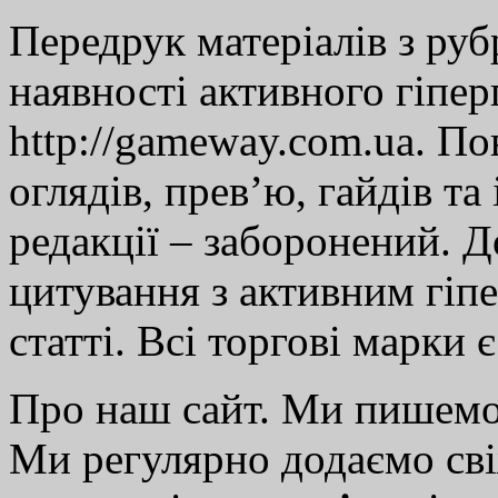
Передрук матеріалів з руб
наявності активного гіпе
http://gameway.com.ua. По
оглядів, прев’ю, гайдів та
редакції – заборонений. 
цитування з активним гіп
статті. Всі торгові марки 
Про наш сайт. Ми пишем
Ми регулярно додаємо св