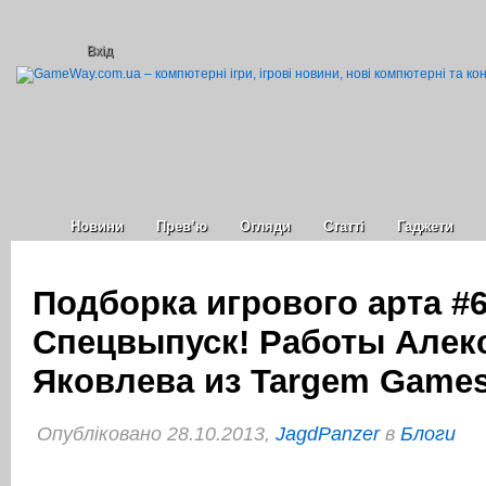
Вхід
Новини
Прев’ю
Огляди
Статті
Гаджети
Подборка игрового арта #6
Спецвыпуск! Работы Алек
Яковлева из Targem Game
Опубліковано 28.10.2013,
JagdPanzer
в
Блоги