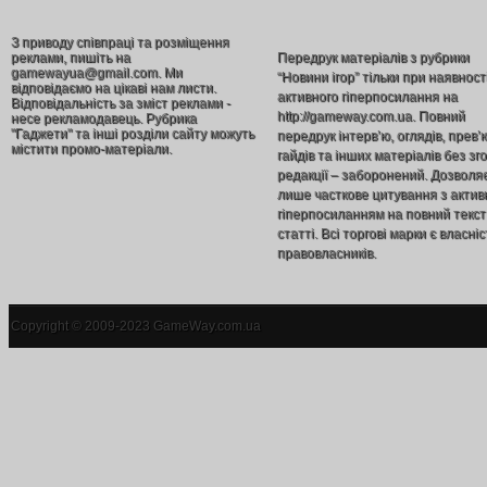
З приводу співпраці та розміщення
реклами, пишіть на
Передрук матеріалів з рубрики
gamewayua@gmail.com. Ми
“Новини ігор” тільки при наявност
відповідаємо на цікаві нам листи.
активного гіперпосилання на
Відповідальність за зміст реклами -
http://gameway.com.ua. Повний
несе рекламодавець. Рубрика
"Гаджети" та інші розділи сайту можуть
передрук інтерв’ю, оглядів, прев’
містити промо-матеріали.
гайдів та інших матеріалів без зг
редакції – заборонений. Дозволя
лише часткове цитування з акти
гіперпосиланням на повний текст
статті. Всі торгові марки є власніс
правовласників.
Copyright © 2009-2023 GameWay.com.ua