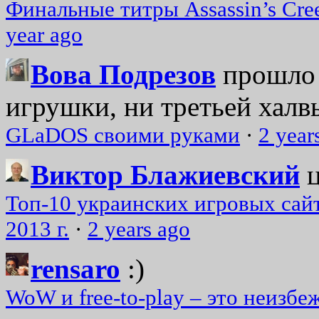
Финальные титры Assassin’s Cre
year ago
Вова Подрезов
прошло 
игрушки, ни третьей халвь
GLaDOS своими руками
·
2 year
Виктор Блажиевский
Топ-10 украинских игровых сайт
2013 г.
·
2 years ago
rensaro
:)
WoW и free-to-play – это неизбе