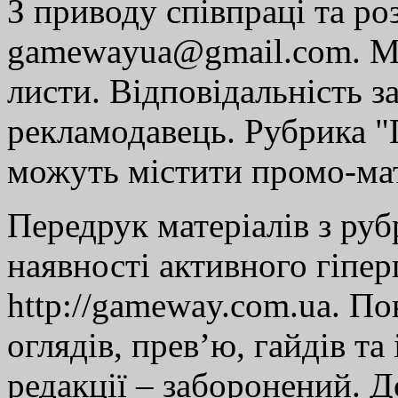
З приводу співпраці та р
gamewayua@gmail.com. Ми
листи. Відповідальність за
рекламодавець. Рубрика "Г
можуть містити промо-мат
Передрук матеріалів з руб
наявності активного гіпе
http://gameway.com.ua. По
оглядів, прев’ю, гайдів та
редакції – заборонений. 