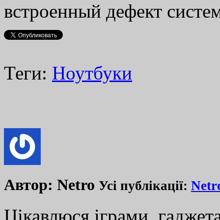
встроенный дефект систе
Теги:
Ноутбуки
Автор:
Netro
Усі публікації:
Netr
Цікавлюся іграми, гаджета