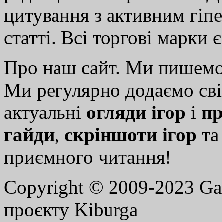
цитування з активним гіп
статті. Всі торгові марки 
Про наш сайт. Ми пишем
Ми регулярно додаємо св
актуальні
огляди ігор
і
пр
гайди
,
скріншоти ігор
т
приємного читання!
Copyright © 2009-2023 G
проєкту Kiburga