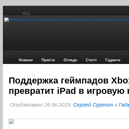
Вхід
Новини
Прев’ю
Огляди
Статті
Гаджети
Поддержка геймпадов Xbo
превратит iPad в игровую
Опубліковано 26.06.2019,
Сергей Сурепин
в
Гадж