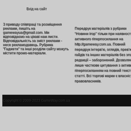
Вхід на сайт
З приводу співпраці та розміщення
реклами, пишіть на
Передрук матеріалів з рубрики
gamewayua@gmail.com. Ми
“Новини ігор” тільки при наявност
відповідаємо на цікаві нам листи.
активного гіперпосилання на
Відповідальність за зміст реклами -
http://gameway.com.ua. Повний
несе рекламодавець. Рубрика
"Гаджети" та інші розділи сайту можуть
передрук інтерв’ю, оглядів, прев’
містити промо-матеріали.
гайдів та інших матеріалів без зг
редакції – заборонений. Дозволя
лише часткове цитування з акти
гіперпосиланням на повний текст
статті. Всі торгові марки є власніс
правовласників.
Copyright © 2009-2023 GameWay.com.ua