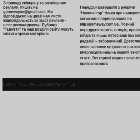
З приводу співпраці та розміщення
реклами, пишіть на
Передрук матеріалів з рубрики
gamewayua@gmail.com. Ми
“Новини ігор” тільки при наявност
відповідаємо на цікаві нам листи.
активного гіперпосилання на
Відповідальність за зміст реклами -
http://gameway.com.ua. Повний
несе рекламодавець. Рубрика
"Гаджети" та інші розділи сайту можуть
передрук інтерв’ю, оглядів, прев’
містити промо-матеріали.
гайдів та інших матеріалів без зг
редакції – заборонений. Дозволя
лише часткове цитування з акти
гіперпосиланням на повний текст
статті. Всі торгові марки є власніс
правовласників.
Copyright © 2009-2023 GameWay.com.ua