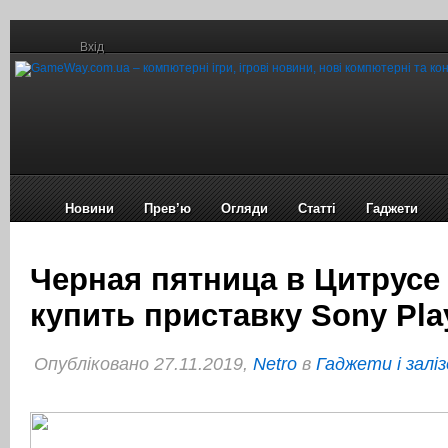
Вхід
Новини
Прев’ю
Огляди
Статті
Гаджети
Черная пятница в Цитрусе
купить приставку Sony Pla
Опубліковано 27.11.2019,
Netro
в
Гаджети і заліз