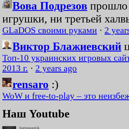
Вова Подрезов
прошло 
игрушки, ни третьей халвь
GLaDOS своими руками
·
2 year
Виктор Блажиевский
Топ-10 украинских игровых сайт
2013 г.
·
2 years ago
rensaro
:)
WoW и free-to-play – это неизбе
Наш Youtube