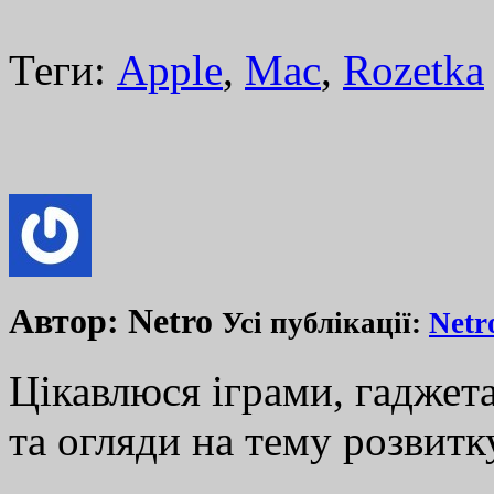
Теги:
Apple
,
Mac
,
Rozetka
Автор:
Netro
Усі публікації:
Netr
Цікавлюся іграми, гаджета
та огляди на тему розвитку