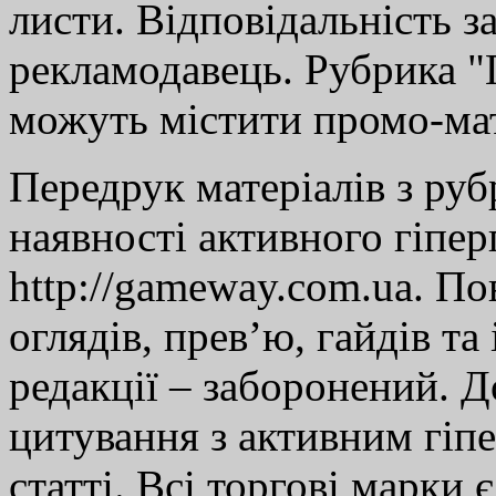
листи. Відповідальність за
рекламодавець. Рубрика "Г
можуть містити промо-мат
Передрук матеріалів з руб
наявності активного гіпе
http://gameway.com.ua. По
оглядів, прев’ю, гайдів та
редакції – заборонений. 
цитування з активним гіп
статті. Всі торгові марки 