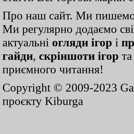
Про наш сайт. Ми пишем
Ми регулярно додаємо св
актуальні
огляди ігор
і
пр
гайди
,
скріншоти ігор
т
приємного читання!
Copyright © 2009-2023 G
проєкту Kiburga