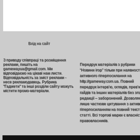
Вхід на сайт
З приводу співпраці та розміщення
реклами, пишіть на
Передрук матеріалів з рубрики
gamewayua@gmail.com. Ми
“Новини ігор” тільки при наявност
відповідаємо на цікаві нам листи.
активного гіперпосилання на
Відповідальність за зміст реклами -
http://gameway.com.ua. Повний
несе рекламодавець. Рубрика
"Гаджети" та інші розділи сайту можуть
передрук інтерв’ю, оглядів, прев’
містити промо-матеріали.
гайдів та інших матеріалів без зг
редакції – заборонений. Дозволя
лише часткове цитування з акти
гіперпосиланням на повний текст
статті. Всі торгові марки є власніс
правовласників.