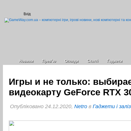
Вхід
Новини
Прев’ю
Огляди
Статті
Гаджети
Игры и не только: выбира
видеокарту GeForce RTX 30
Опубліковано 24.12.2020,
Netro
в
Гаджети і залі