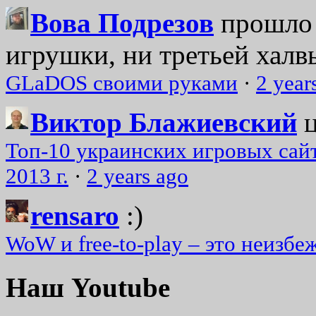
Вова Подрезов
прошло 
игрушки, ни третьей халвь
GLaDOS своими руками
·
2 year
Виктор Блажиевский
Топ-10 украинских игровых сайт
2013 г.
·
2 years ago
rensaro
:)
WoW и free-to-play – это неизбе
Наш Youtube