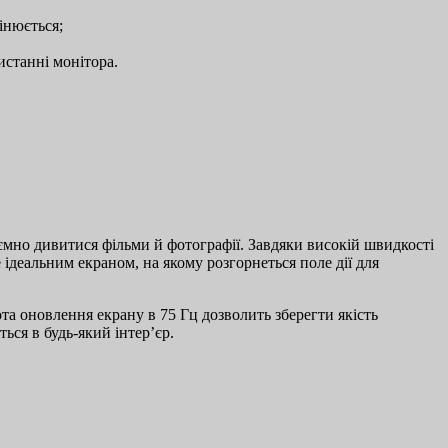
інюється;
истанні монітора.
риємно дивитися фільми й фотографії. Завдяки високій швидкості
е ідеальним екраном, на якому розгорнеться поле дії для
та оновлення екрану в 75 Гц дозволить зберегти якість
ься в будь-який інтер’єр.