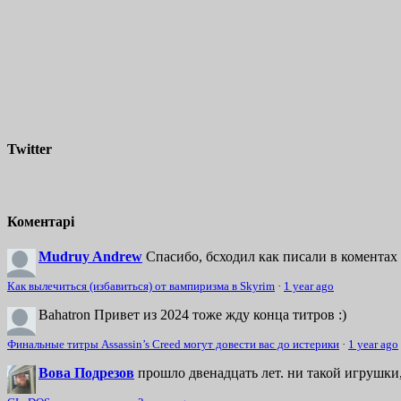
Twitter
Коментарі
Mudruy Andrew
Спасибо, бсходил как писали в коментах 
Как вылечиться (избавиться) от вампиризма в Skyrim
·
1 year ago
Bahatron
Привет из 2024 тоже жду конца титров :)
Финальные титры Assassin’s Creed могут довести вас до истерики
·
1 year ago
Вова Подрезов
прошло двенадцать лет. ни такой игрушки,