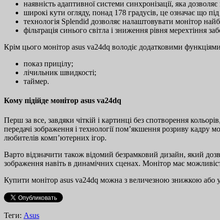
наявність адаптивної системи синхронізації, яка дозволя
широкі кути огляду, понад 178 градусів, це означає що пі
технологія Splendid дозволяє налаштовувати монітор най
фільтрація синього світла і зниження рівня мерехтіння з
Крім цього монітор asus va24dq володіє додатковими функціями
показ прицілу;
лічильник швидкості;
таймер.
Кому підійде монітор asus va24dq
Перш за все, завдяки чіткій і картинці без спотворення кольор
передачі зображення і технології пом’якшення розриву кадру мон
любителів комп’ютерних ігор.
Варто відзначити також відомий безрамковий дизайн, який дозво
зображення навіть в динамічних сценах. Монітор має можливість
Купити монітор asus va24dq можна з величезною знижкою або у
Теги:
Asus