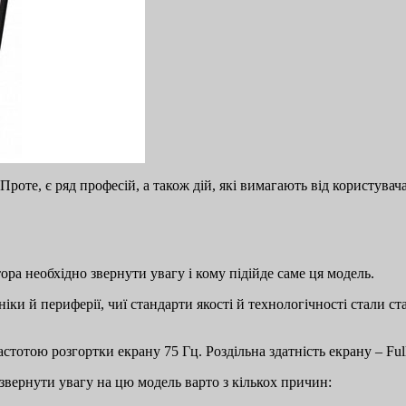
Проте, є ряд професій, а також дій, які вимагають від користува
ора необхідно звернути увагу і кому підійде саме ця модель.
ніки й периферії, чиї стандарти якості й технологічності стали 
астотою розгортки екрану 75 Гц. Роздільна здатність екрану – Ful
звернути увагу на цю модель варто з кількох причин: