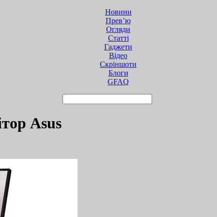
Новини
Прев’ю
Огляди
Статті
Гаджети
Відео
Cкріншоти
Блоги
GFAQ
тор Asus