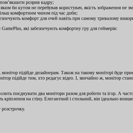
є пом’якшити розрив кадру;
д яким би кутом не перебував користувач, якість зображення не зм
більш комфортним чином під час доби;
абезпечують комфорт для очей навіть при самому тривалому викор
 GamePlus, які забезпечують комфортну гру для геймерів:
ів, монітор підійде дизайнерам. Також на такому моніторі буде п
ітор підійде тим, хто редагує відео. І, звичайно ж, монітор стан
лить поєднувати два монітори разом для роботи та ігор. А часто
 кріплення на стіну. Елегантний і стильний, він ідеально впишет
 розстрочку.