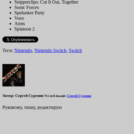
Snipperclips: Cut It Out, Together
Sonic Forces
Spelunker Party
Voez
Arms
Splatoon 2
Теги:
Nintendo
,
Nintendo Switch
,
Switch
Автор:
Сергей Сурепин
Усі публікації:
Сергей Сурепин
Руковожу, пишу, редактирую