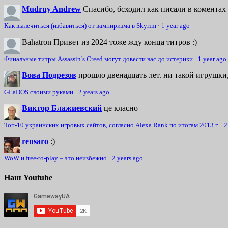
Mudruy Andrew
Спасибо, бсходил как писали в коментах 
Как вылечиться (избавиться) от вампиризма в Skyrim
·
1 year ago
Bahatron
Привет из 2024 тоже жду конца титров :)
Финальные титры Assassin’s Creed могут довести вас до истерики
·
1 year ago
Вова Подрезов
прошло двенадцать лет. ни такой игрушки,
GLaDOS своими руками
·
2 years ago
Виктор Блажиевский
це класно
Топ-10 украинских игровых сайтов, согласно Alexa Rank по итогам 2013 г.
·
2
rensaro
:)
WoW и free-to-play – это неизбежно
·
2 years ago
Наш Youtube