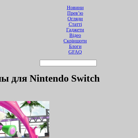
Новини
Прев’ю
Огляди
Статті
Гаджети
Відео
Cкріншоти
Блоги
GFAQ
ы для Nintendo Switch