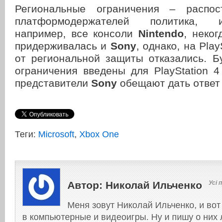
Региональные ограничения – распос
платформодержателей политика,
например, все консоли
Nintendo
, неког
придерживалась и
Sony
, однако, на Play
от региональной защиты отказались. Б
ограничения введены для PlayStation 4
представители
Sony
обещают дать ответ
Теги:
Microsoft
,
Xbox One
Автор:
Николай Ильченко
Усі 
Меня зовут Николай Ильченко, и вот
в компьютерные и видеоигры. Ну и пишу о них л