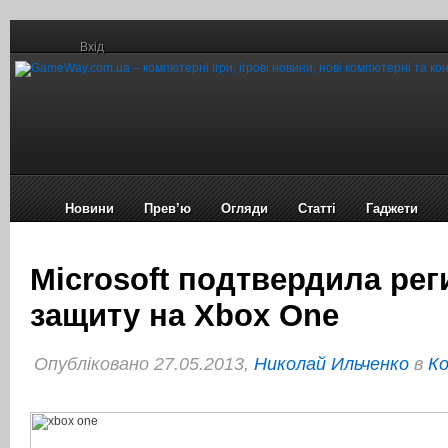
Вхід
Новини
Прев’ю
Огляди
Статті
Гаджети
Microsoft подтвердила ре
защиту на Xbox One
Опубліковано 27.05.2013,
Николай Ильченко
в
Ко