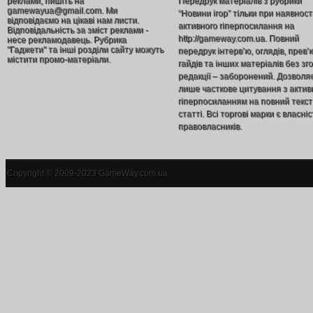
реклами, пишіть на
Передрук матеріалів з рубрики
gamewayua@gmail.com. Ми
“Новини ігор” тільки при наявност
відповідаємо на цікаві нам листи.
активного гіперпосилання на
Відповідальність за зміст реклами -
http://gameway.com.ua. Повний
несе рекламодавець. Рубрика
"Гаджети" та інші розділи сайту можуть
передрук інтерв’ю, оглядів, прев’
містити промо-матеріали.
гайдів та інших матеріалів без зг
редакції – заборонений. Дозволя
лише часткове цитування з акти
гіперпосиланням на повний текст
статті. Всі торгові марки є власніс
правовласників.
Copyright © 2009-2023 GameWay.com.ua