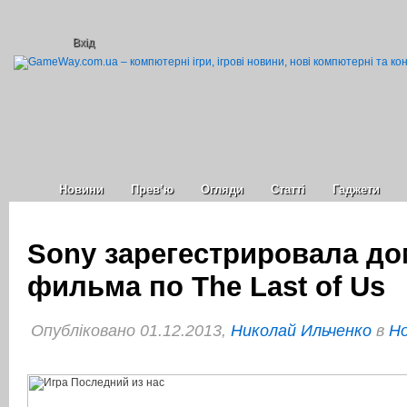
Вхід
Новини
Прев’ю
Огляди
Статті
Гаджети
Sony зарегестрировала до
фильма по The Last of Us
Опубліковано 01.12.2013,
Николай Ильченко
в
Но