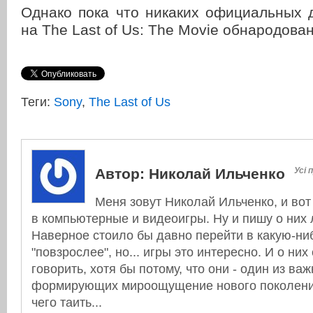
Однако пока что никаких официальных 
на The Last of Us: The Movie обнародова
Теги:
Sony
,
The Last of Us
Автор:
Николай Ильченко
Усі 
Меня зовут Николай Ильченко, и вот
в компьютерные и видеоигры. Ну и пишу о них л
Наверное стоило бы давно перейти в какую-ни
"повзрослее", но... игры это интересно. И о них
говорить, хотя бы потому, что они - один из в
формирующих мироощущение нового поколения
чего таить...