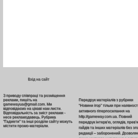
Вхід на сайт
З приводу співпраці та розміщення
реклами, пишіть на
Передрук матеріалів з рубрики
gamewayua@gmail.com. Ми
“Новини ігор” тільки при наявност
відповідаємо на цікаві нам листи.
активного гіперпосилання на
Відповідальність за зміст реклами -
http://gameway.com.ua. Повний
несе рекламодавець. Рубрика
"Гаджети" та інші розділи сайту можуть
передрук інтерв’ю, оглядів, прев’
містити промо-матеріали.
гайдів та інших матеріалів без зг
редакції – заборонений. Дозволя