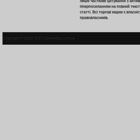
лише часткове цитування з акти
гіперпосиланням на повний текст
статті. Всі торгові марки є власніс
правовласників.
Copyright © 2009-2023 GameWay.com.ua