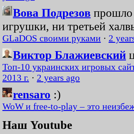
Вова Подрезов
прошло 
игрушки, ни третьей халвь
GLaDOS своими руками
·
2 year
Виктор Блажиевский
Топ-10 украинских игровых сайт
2013 г.
·
2 years ago
rensaro
:)
WoW и free-to-play – это неизбе
Наш Youtube