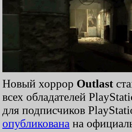
Новый хоррор
Outlast
ста
всех обладателей PlayStat
для подписчиков PlayStat
опубликована
на официаль