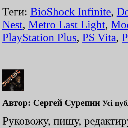
Теги:
BioShock Infinite
,
Do
Nest
,
Metro Last Light
,
Mod
PlayStation Plus
,
PS Vita
,
P
Автор:
Сергей Сурепин
Усі пуб
Руковожу, пишу, редакти