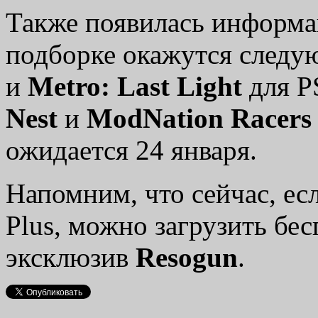
Также появилась информац
подборке окажутся след
и
Metro: Last Light
для P
Nest
и
ModNation Racers
ожидается 24 января.
Напомним, что сейчас, есл
Plus, можно загрузить бе
эксклюзив
Resogun
.