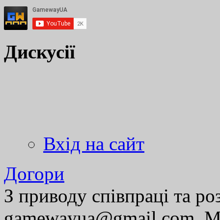
Дискусії
Вхід на сайт
Догори
З приводу співпраці та р
gamewayua@gmail.com. Ми