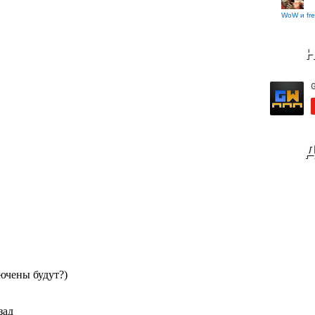
WoW и fre
Н
Д