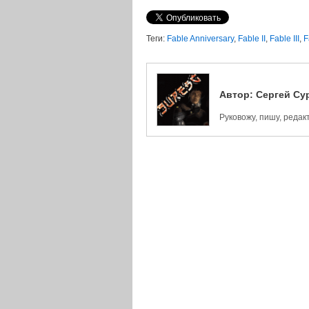
Теги:
Fable Anniversary
,
Fable II
,
Fable III
,
F
Автор:
Сергей Су
Руковожу, пишу, реда