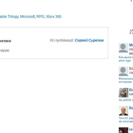
able Trilogy
,
Microsoft
,
RPG
,
Xbox 360
К
репин
Усі публікації:
Сергей Сурепин
M
пи
ктирую
ме
Как вылеч
year ago
B
ти
Финальные
истерики
В
ни
GLaDOS с
В
Топ-10 ук
по итогам
re