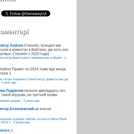
оментарі
udruy Andrew
Спасибо, бсходил как
сали в коментах в Вайтран, где есть зал
ртвых. Спасибо с 2025 года)
иться (избавиться) от вампиризма в Skyrim
·
1
ahatron
Привет из 2024 тоже жду конца
тров :)
 титры Assassin’s Creed могут довести вас до
·
1 year ago
ова Подрезов
прошло двенадцать лет.
 такой игрушки, ни третьей халвьі
воими руками
·
2 years ago
иктор Блажиевский
це класно
раинских игровых сайтов, согласно Alexa Rank
 2013 г.
·
2 years ago
nsaro
:)