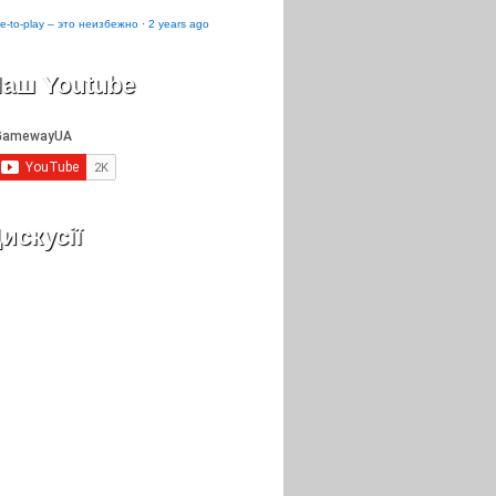
e-to-play – это неизбежно
·
2 years ago
аш Youtube
искусії