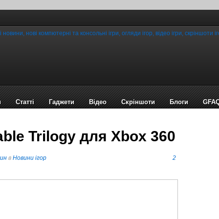
и
Статті
Гаджети
Відео
Cкріншоти
Блоги
GFA
le Trilogy для Xbox 360
пин
в
Новини ігор
2