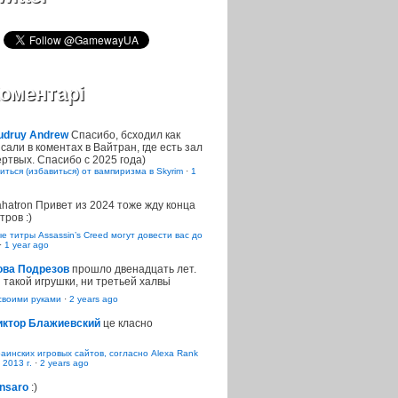
оментарі
udruy Andrew
Спасибо, бсходил как
сали в коментах в Вайтран, где есть зал
ртвых. Спасибо с 2025 года)
иться (избавиться) от вампиризма в Skyrim
·
1
ahatron
Привет из 2024 тоже жду конца
тров :)
 титры Assassin’s Creed могут довести вас до
·
1 year ago
ова Подрезов
прошло двенадцать лет.
 такой игрушки, ни третьей халвьі
воими руками
·
2 years ago
иктор Блажиевский
це класно
раинских игровых сайтов, согласно Alexa Rank
 2013 г.
·
2 years ago
nsaro
:)