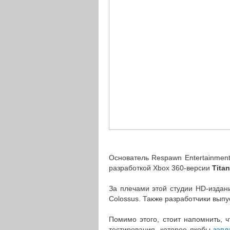
Основатель Respawn Entertainment
разработкой Xbox 360-версии
Titan
За плечами этой студии HD-издания
Colossus. Также разработчики выпуск
Помимо этого, стоит напомнить, 
тестирования, которое якобы
запл