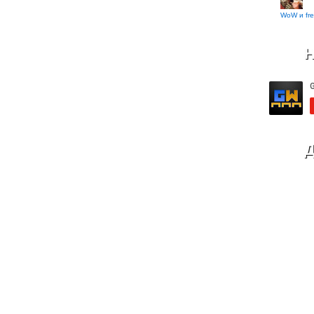
WoW и fre
Н
Д