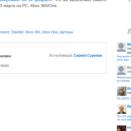
3 марта на PC, Xbox 360/One.
К
nment
,
Titanfall
,
Xbox 360
,
Xbox One
,
Шутеры
M
пи
ме
репин
Усі публікації:
Сергей Сурепин
Как вылеч
year ago
ктирую
B
ти
Финальные
истерики
В
ни
GLaDOS с
В
Топ-10 ук
по итогам
re