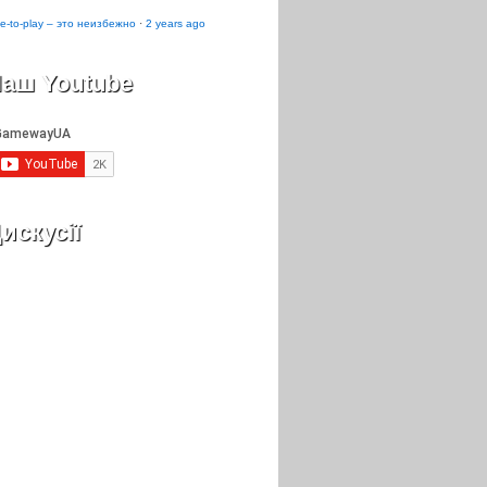
e-to-play – это неизбежно
·
2 years ago
аш Youtube
искусії