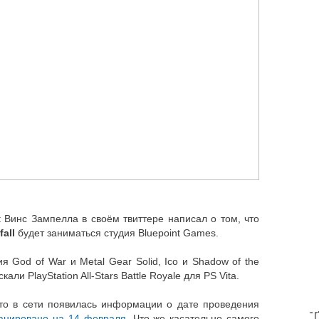
 Винс Зампелла в своём твиттере написал о том, что
fall
будет заниматься студия Bluepoint Games.
 God of War и Metal Gear Solid, Ico и Shadow of the
али PlayStation All-Stars Battle Royale для PS Vita.
что в сети появилась информации о дате проведения
T
анировано на 14 февраля
. Что же касательно самого