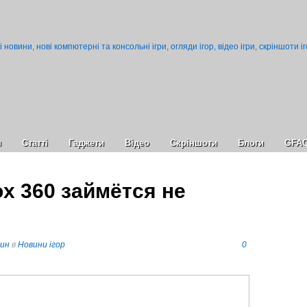
и
Статті
Гаджети
Відео
Cкріншоти
Блоги
GFA
box 360 займётся не
пин
в
Новини ігор
0