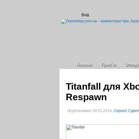
Вхід
Новини
Прев’ю
Огляд
Titanfall для X
Respawn
Опубліковано 30.01.2014,
Сергей Суре