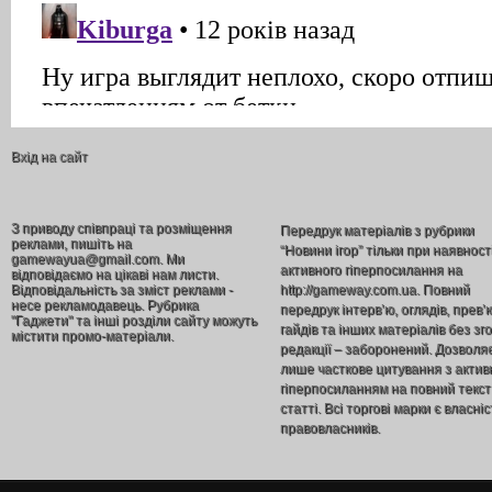
Вхід на сайт
З приводу співпраці та розміщення
Передрук матеріалів з рубрики
реклами, пишіть на
“Новини ігор” тільки при наявност
gamewayua@gmail.com. Ми
активного гіперпосилання на
відповідаємо на цікаві нам листи.
Відповідальність за зміст реклами -
http://gameway.com.ua. Повний
несе рекламодавець. Рубрика
передрук інтерв’ю, оглядів, прев’
"Гаджети" та інші розділи сайту можуть
гайдів та інших матеріалів без зг
містити промо-матеріали.
редакції – заборонений. Дозволя
лише часткове цитування з акти
гіперпосиланням на повний текст
статті. Всі торгові марки є власніс
правовласників.