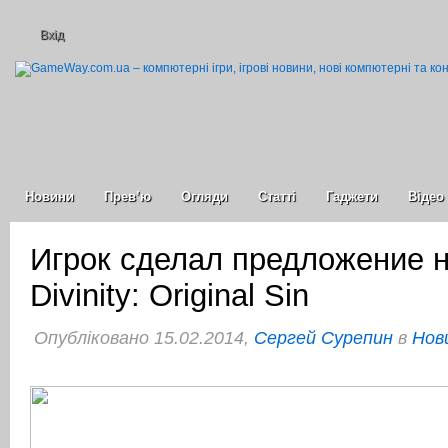
Вхід
Новини
Прев’ю
Огляди
Статті
Гаджети
Відео
Игрок сделал предложение н
Divinity: Original Sin
Опубліковано 15.02.2014,
Сергей Сурепин
в
Нов