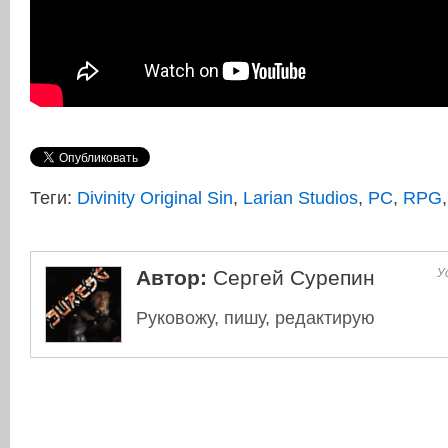
Теги:
Divinity Original Sin
,
Larian Studios
,
PC
,
RPG
Автор:
Сергей Сурепин
Ус
Руковожу, пишу, редактирую