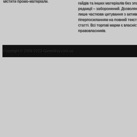
містити промо-матеріали.
гайдів та інших матеріалів без зг
редакції – заборонений. Дозволя
лише часткове цитування з акти
гіперпосиланням на повний текст
статті. Всі торгові марки є власніс
правовласників.
Copyright © 2009-2023 GameWay.com.ua