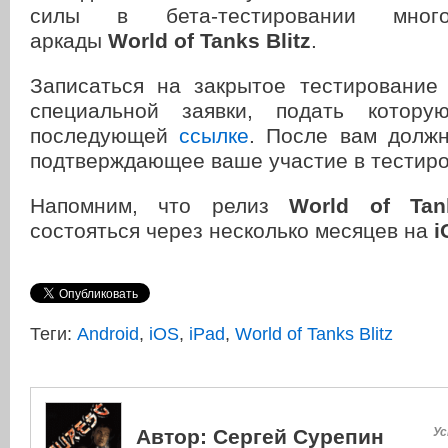
силы в бета-тестировании многопо
аркады
World of Tanks Blitz
.
Записаться на закрытое тестирование
специальной заявки, подать котор
последующей
ссылке
. После вам должн
подтверждающее ваше участие в тестиро
Напомним, что релиз
World of Tan
состояться через несколько месяцев на
i
Теги:
Android
,
iOS
,
iPad
,
World of Tanks Blitz
Автор:
Сергей Сурепин
Ус