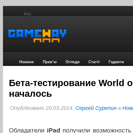
Вхід
Новини
Прев’ю
Огляди
Статті
Гаджети
Бета-тестирование World of
началось
Опубліковано 20.03.2014,
Сергей Сурепин
в
Нов
Обладатели
iPad
получили возможность 