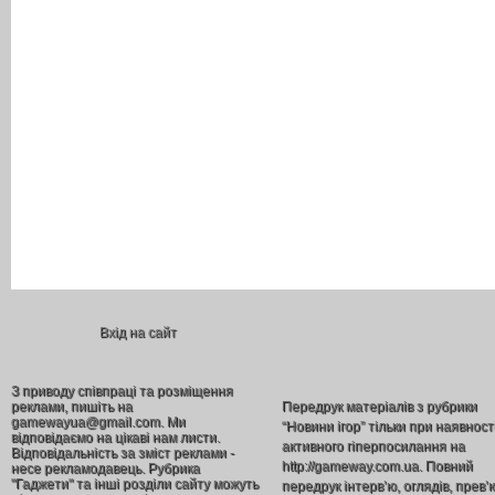
Вхід на сайт
З приводу співпраці та розміщення
реклами, пишіть на
Передрук матеріалів з рубрики
gamewayua@gmail.com. Ми
“Новини ігор” тільки при наявност
відповідаємо на цікаві нам листи.
активного гіперпосилання на
Відповідальність за зміст реклами -
http://gameway.com.ua. Повний
несе рекламодавець. Рубрика
"Гаджети" та інші розділи сайту можуть
передрук інтерв’ю, оглядів, прев’