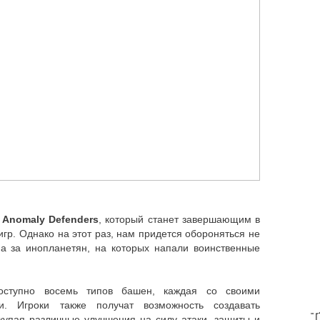
Anomaly Defenders
, который станет завершающим в
гр. Однако на этот раз, нам придется обороняться не
 а за инопланетян, на которых напали воинственные
ступно восемь типов башен, каждая со своими
и. Игроки также получат возможность создавать
T
окупая различные улучшения на силу атаки, защиты и