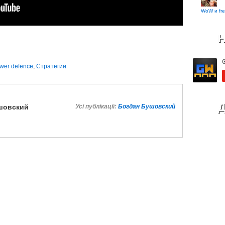
WoW и fre
Н
wer defence
,
Стратегии
Д
шовский
Усі публікації:
Богдан Бушовский