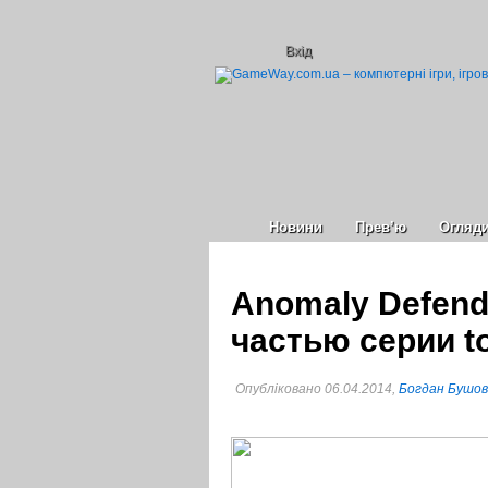
Вхід
Новини
Прев’ю
Огляд
Anomaly Defend
частью серии t
Опубліковано 06.04.2014,
Богдан Бушов