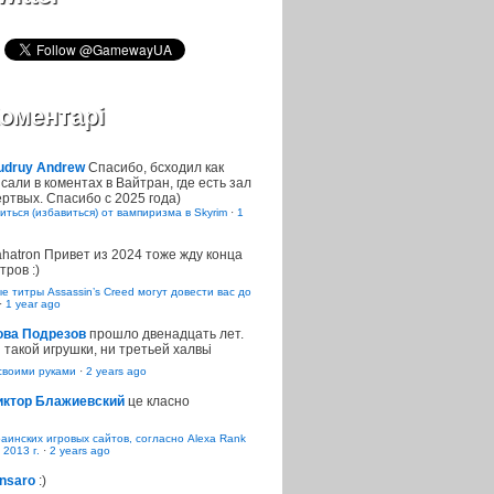
оментарі
udruy Andrew
Спасибо, бсходил как
сали в коментах в Вайтран, где есть зал
ртвых. Спасибо с 2025 года)
иться (избавиться) от вампиризма в Skyrim
·
1
ahatron
Привет из 2024 тоже жду конца
тров :)
 титры Assassin’s Creed могут довести вас до
·
1 year ago
ова Подрезов
прошло двенадцать лет.
 такой игрушки, ни третьей халвьі
воими руками
·
2 years ago
иктор Блажиевский
це класно
раинских игровых сайтов, согласно Alexa Rank
 2013 г.
·
2 years ago
nsaro
:)