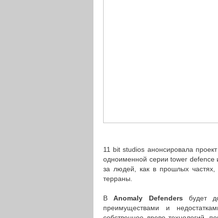
11 bit studios анонсировала проект
одноименной серии tower defence и
за людей, как в прошлых частях,
терраны.
В
Anomaly Defenders
будет до
преимуществами и недостаткам
собственное древо технологий, п