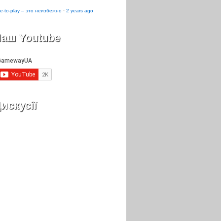
e-to-play – это неизбежно
·
2 years ago
аш Youtube
искусії