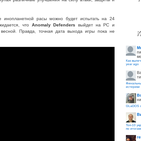
е инопланетной расы можно будет испытать на 24
жидается, что
Anomaly Defenders
выйдет на PC и
 весной. Правда, точная дата выхода игры пока не
К
M
пи
ме
Как вылеч
year ago
B
ти
Финальные
истерики
В
ни
GLaDOS с
В
Топ-10 ук
по итогам
re