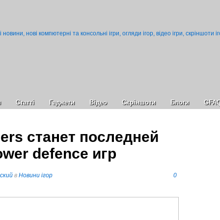
и
Статті
Гаджети
Відео
Cкріншоти
Блоги
GFA
ers станет последней
ower defence игр
ский
в
Новини ігор
0