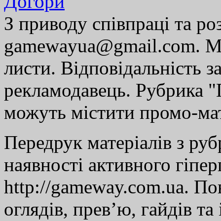
Догори
З приводу співпраці та р
gamewayua@gmail.com. Ми
листи. Відповідальність за
рекламодавець. Рубрика "Г
можуть містити промо-мат
Передрук матеріалів з руб
наявності активного гіпе
http://gameway.com.ua. По
оглядів, прев’ю, гайдів та