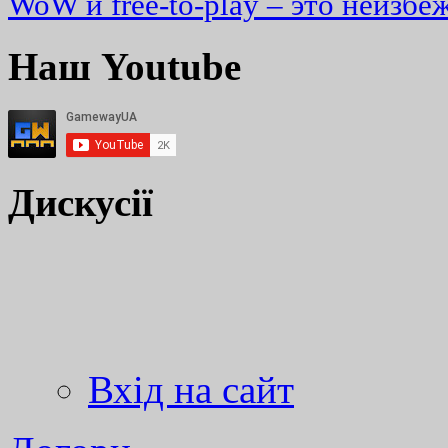
WoW и free-to-play – это неизбе
Наш Youtube
Дискусії
Вхід на сайт