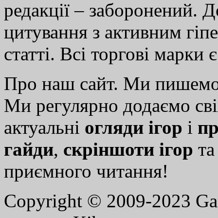
редакції – заборонений. 
цитування з активним гіп
статті. Всі торгові марки 
Про наш сайт. Ми пишем
Ми регулярно додаємо св
актуальні
огляди ігор
і
пр
гайди
,
скріншоти ігор
т
приємного читання!
Copyright © 2009-2023 G