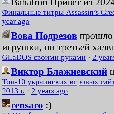
Bahatron
Привет из 2024
Финальные титры Assassin’s Cre
year ago
Вова Подрезов
прошло 
игрушки, ни третьей халвь
GLaDOS своими руками
·
2 year
Виктор Блажиевский
Топ-10 украинских игровых сайт
2013 г.
·
2 years ago
rensaro
:)