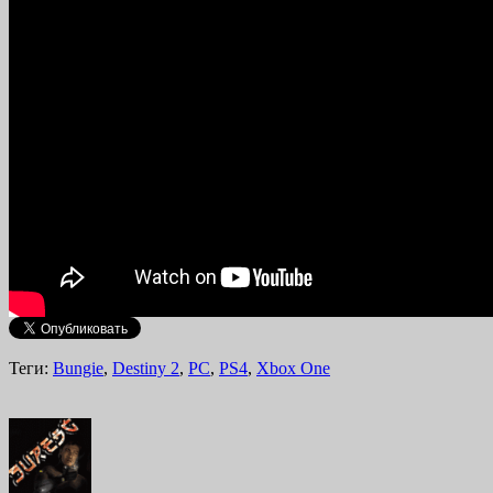
Теги:
Bungie
,
Destiny 2
,
PC
,
PS4
,
Xbox One