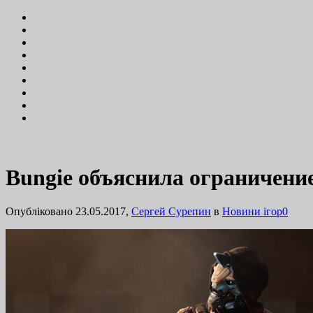
Bungie объяснила ограничение 
Опубліковано 23.05.2017,
Сергей Сурепин
в
Новини ігор
0