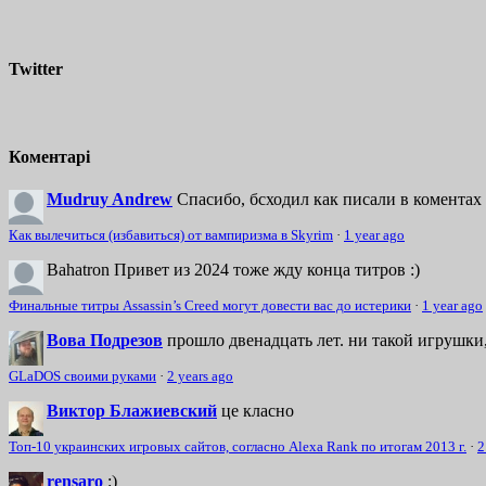
Twitter
Коментарі
Mudruy Andrew
Спасибо, бсходил как писали в коментах 
Как вылечиться (избавиться) от вампиризма в Skyrim
·
1 year ago
Bahatron
Привет из 2024 тоже жду конца титров :)
Финальные титры Assassin’s Creed могут довести вас до истерики
·
1 year ago
Вова Подрезов
прошло двенадцать лет. ни такой игрушки,
GLaDOS своими руками
·
2 years ago
Виктор Блажиевский
це класно
Топ-10 украинских игровых сайтов, согласно Alexa Rank по итогам 2013 г.
·
2
rensaro
:)