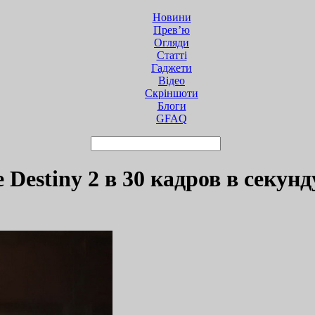
Новини
Прев’ю
Огляди
Статті
Гаджети
Відео
Cкріншоти
Блоги
GFAQ
Destiny 2 в 30 кадров в секунд