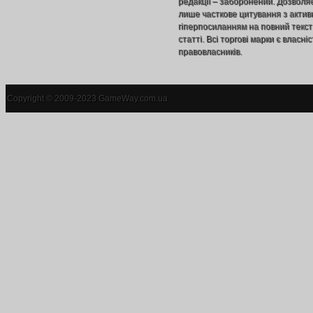
редакції – заборонений. Дозволя
лише часткове цитування з акти
гіперпосиланням на повний текст
статті. Всі торгові марки є власніс
правовласників.
Copyright © 2009-2023 GameWay.com.ua