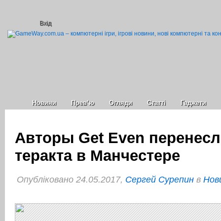
Вхід
Новини
Прев’ю
Огляди
Статті
Гаджети
Авторы Get Even перенесли
теракта в Манчестере
Опубліковано 24.05.2017,
Сергей Сурепин
в
Нов