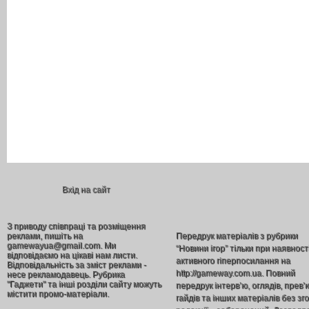
Вхід на сайт
З приводу співпраці та розміщення
реклами, пишіть на
Передрук матеріалів з рубрики
gamewayua@gmail.com. Ми
“Новини ігор” тільки при наявност
відповідаємо на цікаві нам листи.
активного гіперпосилання на
Відповідальність за зміст реклами -
http://gameway.com.ua. Повний
несе рекламодавець. Рубрика
"Гаджети" та інші розділи сайту можуть
передрук інтерв’ю, оглядів, прев’
містити промо-матеріали.
гайдів та інших матеріалів без зг