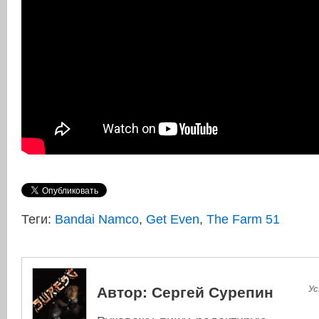
Теги:
Bandai Namco
,
Get Even
,
The Farm 51
Автор:
Сергей Сурепин
Ус