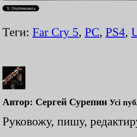
Теги:
Far Cry 5
,
PC
,
PS4
,
U
Автор:
Сергей Сурепин
Усі пуб
Руковожу, пишу, редакти