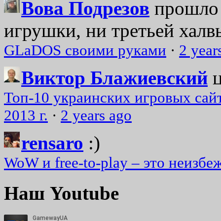
Вова Подрезов
прошло 
игрушки, ни третьей халвь
GLaDOS своими руками
·
2 year
Виктор Блажиевский
Топ-10 украинских игровых сайт
2013 г.
·
2 years ago
rensaro
:)
WoW и free-to-play – это неизбе
Наш Youtube