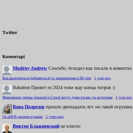
Twitter
Коментарі
Mudruy Andrew
Спасибо, бсходил как писали в коментах 
Как вылечиться (избавиться) от вампиризма в Skyrim
·
1 year ago
Bahatron
Привет из 2024 тоже жду конца титров :)
Финальные титры Assassin’s Creed могут довести вас до истерики
·
1 year ago
Вова Подрезов
прошло двенадцать лет. ни такой игрушки,
GLaDOS своими руками
·
2 years ago
Виктор Блажиевский
це класно