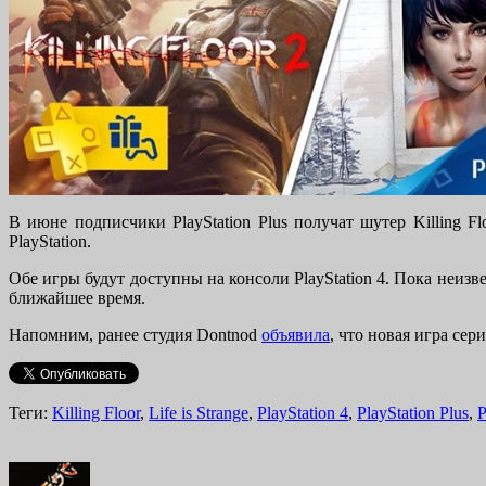
В июне подписчики PlayStation Plus получат шутер Killing F
PlayStation.
Обе игры будут доступны на консоли PlayStation 4. Пока неиз
ближайшее время.
Напомним, ранее студия Dontnod
объявила
, что новая игра сери
Теги:
Killing Floor
,
Life is Strange
,
PlayStation 4
,
PlayStation Plus
,