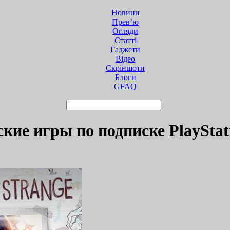
Новини
Прев’ю
Огляди
Статті
Гаджети
Відео
Cкріншоти
Блоги
GFAQ
ие игры по подписке PlayStati