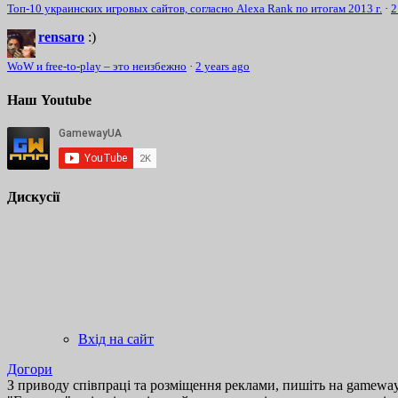
Топ-10 украинских игровых сайтов, согласно Alexa Rank по итогам 2013 г.
·
2
rensaro
:)
WoW и free-to-play – это неизбежно
·
2 years ago
Наш Youtube
Дискусії
Вхід на сайт
Догори
З приводу співпраці та розміщення реклами, пишіть на gamewayu