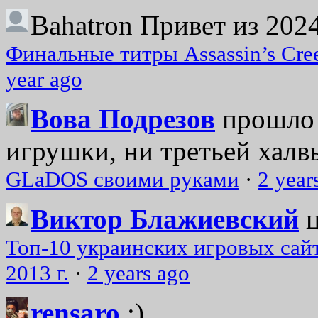
Bahatron
Привет из 2024
Финальные титры Assassin’s Cre
year ago
Вова Подрезов
прошло 
игрушки, ни третьей халвь
GLaDOS своими руками
·
2 year
Виктор Блажиевский
Топ-10 украинских игровых сайт
2013 г.
·
2 years ago
rensaro
:)