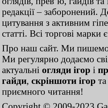
оглядів, прев’ю, гайдів та
редакції – заборонений. 
цитування з активним гіп
статті. Всі торгові марки 
Про наш сайт. Ми пишем
Ми регулярно додаємо св
актуальні
огляди ігор
і
пр
гайди
,
скріншоти ігор
т
приємного читання!
Copyright © 2009-2023 G