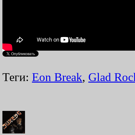
Теги:
Eon Break
,
Glad Roc