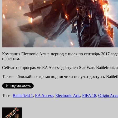
Компания Electronic Arts в период с июля по сентябрь 2017 г
проектам.
Сейчас по программе EA Access доступен Star Wars Battlefront, а
Также в ближайшее время подписчики получат доступ к Battlefi
Теги:
Battlefield 1
,
EA Access
,
Electronic Arts
,
FIFA 18
,
Origin Acc