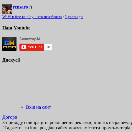
rensaro
:)
WoW и free-to-play – это неизбежно
·
2 years ago
Наш Youtube
Дискусії
Вхід на сайт
Догори
З приводу співпраці та розміщення реклами, пишіть на gamewayu
"Гаджети" та інші розділи сайту можуть містити промо-матеріа