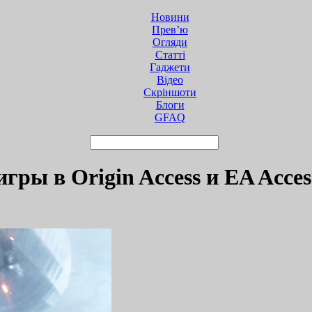
Новини
Прев’ю
Огляди
Статті
Гаджети
Відео
Cкріншоти
Блоги
GFAQ
игры в Origin Access и EA Acces