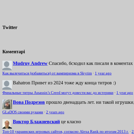
Twitter
Коментарі
Mudruy Andrew
Спасибо, бсходил как писали в коментах 
Как вылечиться (избавиться) от вампиризма в Skyrim
·
1 year ago
Bahatron
Привет из 2024 тоже жду конца титров :)
Финальные титры Assassin’s Creed могут довести вас до истерики
·
1 year ago
Вова Подрезов
прошло двенадцать лет. ни такой игрушки,
GLaDOS своими руками
·
2 years ago
Виктор Блажиевский
це класно
Топ-10 украинских игровых сайтов, согласно Alexa Rank по итогам 2013 г.
·
2