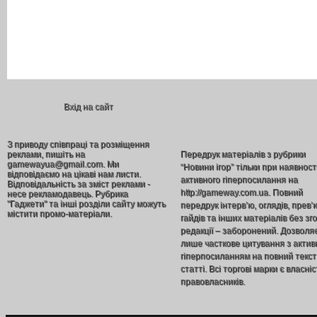
Вхід на сайт
З приводу співпраці та розміщення
реклами, пишіть на
Передрук матеріалів з рубрики
gamewayua@gmail.com. Ми
“Новини ігор” тільки при наявност
відповідаємо на цікаві нам листи.
активного гіперпосилання на
Відповідальність за зміст реклами -
http://gameway.com.ua. Повний
несе рекламодавець. Рубрика
"Гаджети" та інші розділи сайту можуть
передрук інтерв’ю, оглядів, прев’
містити промо-матеріали.
гайдів та інших матеріалів без зг
редакції – заборонений. Дозволя
лише часткове цитування з акти
гіперпосиланням на повний текст
статті. Всі торгові марки є власніс
правовласників.