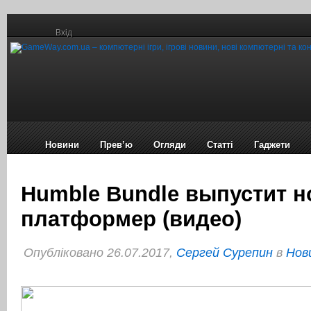
Вхід
Новини
Прев’ю
Огляди
Статті
Гаджети
Humble Bundle выпустит 
платформер (видео)
Опубліковано 26.07.2017,
Сергей Сурепин
в
Нов