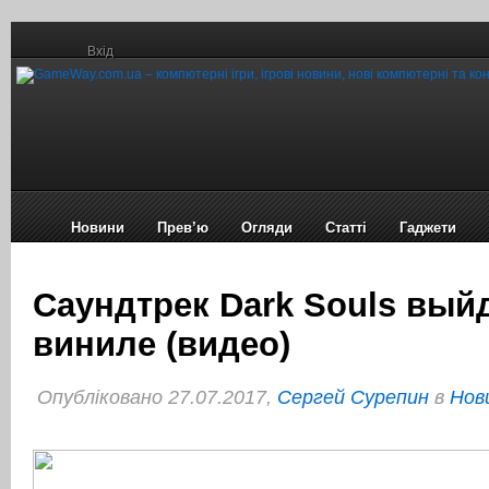
Вхід
Новини
Прев’ю
Огляди
Статті
Гаджети
Саундтрек Dark Souls вый
виниле (видео)
Опубліковано 27.07.2017,
Сергей Сурепин
в
Нов