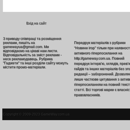
Вхід на сайт
З приводу співпраці та розміщення
реклами, пишіть на
Передрук матеріалів з рубрики
gamewayua@gmail.com. Ми
“Новини ігор” тільки при наявност
відповідаємо на цікаві нам листи.
активного гіперпосилання на
Відповідальність за зміст реклами -
http://gameway.com.ua. Повний
несе рекламодавець. Рубрика
"Гаджети" та інші розділи сайту можуть
передрук інтерв’ю, оглядів, прев’
містити промо-матеріали.
гайдів та інших матеріалів без зг
редакції – заборонений. Дозволя
лише часткове цитування з акти
гіперпосиланням на повний текст
статті. Всі торгові марки є власніс
правовласників.
Copyright © 2009-2023 GameWay.com.ua