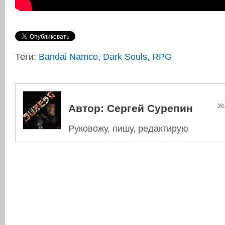
Теги:
Bandai Namco
,
Dark Souls
,
RPG
Автор:
Сергей Сурепин
Ус
Руковожу, пишу, редактирую