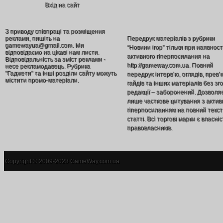
Вхід на сайт
З приводу співпраці та розміщення
реклами, пишіть на
Передрук матеріалів з рубрики
gamewayua@gmail.com. Ми
“Новини ігор” тільки при наявност
відповідаємо на цікаві нам листи.
активного гіперпосилання на
Відповідальність за зміст реклами -
http://gameway.com.ua. Повний
несе рекламодавець. Рубрика
"Гаджети" та інші розділи сайту можуть
передрук інтерв’ю, оглядів, прев’
містити промо-матеріали.
гайдів та інших матеріалів без зг
редакції – заборонений. Дозволя
лише часткове цитування з акти
гіперпосиланням на повний текст
статті. Всі торгові марки є власніс
правовласників.
Copyright © 2009-2023 GameWay.com.ua