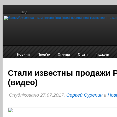
Вхід
Новини
Прев’ю
Огляди
Статті
Гаджети
Стали известны продажи P
(видео)
Опубліковано 27.07.2017,
Сергей Сурепин
в
Нов