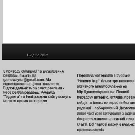
Вхід на сайт
З приводу співпраці та розміщення
реклами, пишіть на
Передрук матеріалів з рубрики
gamewayua@gmail.com. Ми
“Новини ігор” тільки при наявност
відповідаємо на цікаві нам листи.
активного гіперпосилання на
Відповідальність за зміст реклами -
http://gameway.com.ua. Повний
несе рекламодавець. Рубрика
"Гаджети" та інші розділи сайту можуть
передрук інтерв’ю, оглядів, прев’
містити промо-матеріали.
гайдів та інших матеріалів без зг
редакції – заборонений. Дозволя
лише часткове цитування з акти
гіперпосиланням на повний текст
статті. Всі торгові марки є власніс
правовласників.