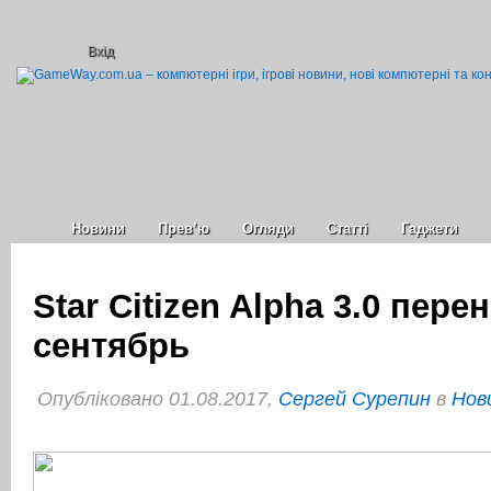
Вхід
Новини
Прев’ю
Огляди
Статті
Гаджети
Star Citizen Alpha 3.0 пере
сентябрь
Опубліковано 01.08.2017,
Сергей Сурепин
в
Нов