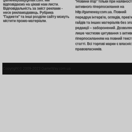
gamewayua@gmail.com. Ми
“Новини ігор” тільки при наявност
відповідаємо на цікаві нам листи.
активного гіперпосилання на
Відповідальність за зміст реклами -
http://gameway.com.ua. Повний
несе рекламодавець. Рубрика
"Гаджети" та інші розділи сайту можуть
передрук інтерв’ю, оглядів, прев’
містити промо-матеріали.
гайдів та інших матеріалів без зг
редакції – заборонений. Дозволя
лише часткове цитування з акти
гіперпосиланням на повний текст
статті. Всі торгові марки є власніс
правовласників.
Copyright © 2009-2023 GameWay.com.ua