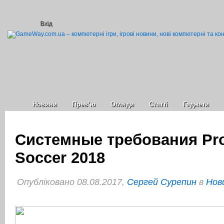
Вхід
Новини
Прев’ю
Огляди
Статті
Гаджети
Системные требования Pro
Soccer 2018
Опубліковано 08.08.2017,
Сергей Сурепин
в
Нов