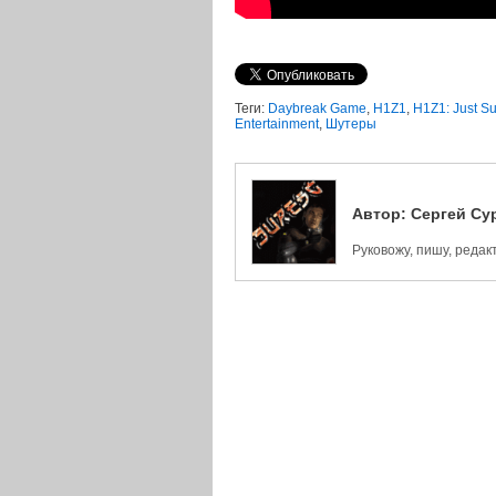
Теги:
Daybreak Game
,
H1Z1
,
H1Z1: Just Su
Entertainment
,
Шутеры
Автор:
Сергей Су
Руковожу, пишу, реда