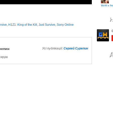
WoW и fre
Н
rvive
,
H1Z1: King of the Kill
,
Just Survive
,
Sony Online
репин
Усі публікації:
Сергей Сурепин
Д
ктирую