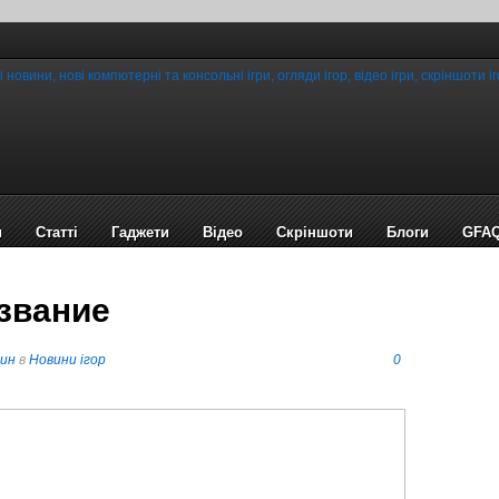
и
Статті
Гаджети
Відео
Cкріншоти
Блоги
GFA
звание
пин
в
Новини ігор
0