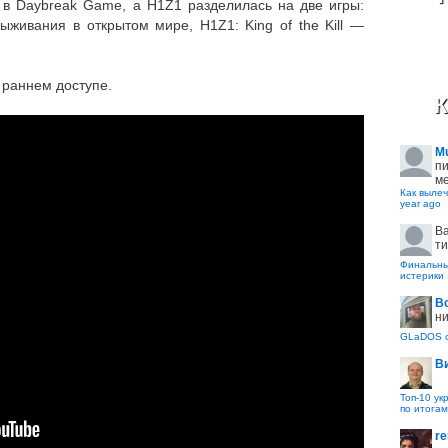
ь в Daybreak Game, а H1Z1 разделилась на две игры:
ыживания в открытом мире, H1Z1: King of the Kill —
в раннем доступе.
К
M
пи
ме
Как вылеч
year ago
B
ти
Финальные
истерики
В
ни
GLaDOS с
В
Топ-10 ук
по итогам
re