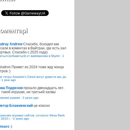
оментарі
udruy Andrew
Спасибо, бсходил как
сали в коментах в Вайтран, где есть зал
ртвых. Спасибо с 2025 года)
иться (избавиться) от вампиризма в Skyrim
·
1
ahatron
Привет из 2024 тоже жду конца
тров :)
 титры Assassin’s Creed могут довести вас до
·
1 year ago
ова Подрезов
прошло двенадцать лет.
 такой игрушки, ни третьей халвьі
воими руками
·
2 years ago
иктор Блажиевский
це класно
раинских игровых сайтов, согласно Alexa Rank
 2013 г.
·
2 years ago
nsaro
:)