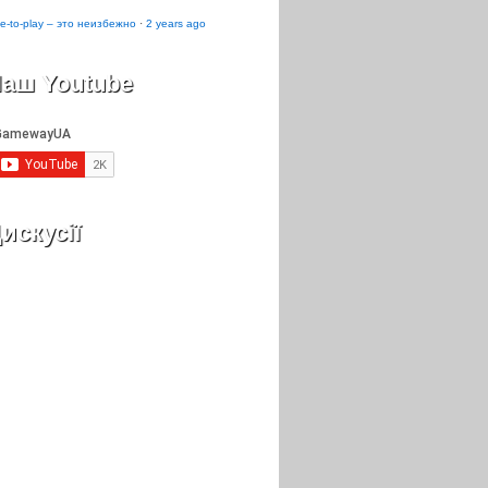
e-to-play – это неизбежно
·
2 years ago
аш Youtube
искусії