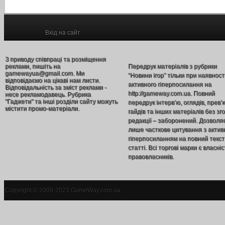
Вхід на сайт
З приводу співпраці та розміщення
реклами, пишіть на
Передрук матеріалів з рубрики
gamewayua@gmail.com. Ми
“Новини ігор” тільки при наявност
відповідаємо на цікаві нам листи.
активного гіперпосилання на
Відповідальність за зміст реклами -
http://gameway.com.ua. Повний
несе рекламодавець. Рубрика
"Гаджети" та інші розділи сайту можуть
передрук інтерв’ю, оглядів, прев’
містити промо-матеріали.
гайдів та інших матеріалів без зг
редакції – заборонений. Дозволя
лише часткове цитування з акти
гіперпосиланням на повний текст
статті. Всі торгові марки є власніс
правовласників.
Copyright © 2009-2023 GameWay.com.ua