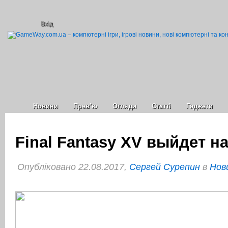
Вхід
Новини
Прев’ю
Огляди
Статті
Гаджети
Final Fantasy XV выйдет на
Опубліковано 22.08.2017,
Сергей Сурепин
в
Нов