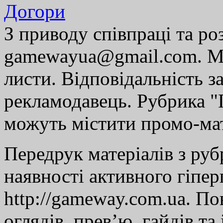
Догори
З приводу співпраці та р
gamewayua@gmail.com. Ми
листи. Відповідальність за
рекламодавець. Рубрика "Г
можуть містити промо-мат
Передрук матеріалів з руб
наявності активного гіпе
http://gameway.com.ua. По
оглядів, прев’ю, гайдів та