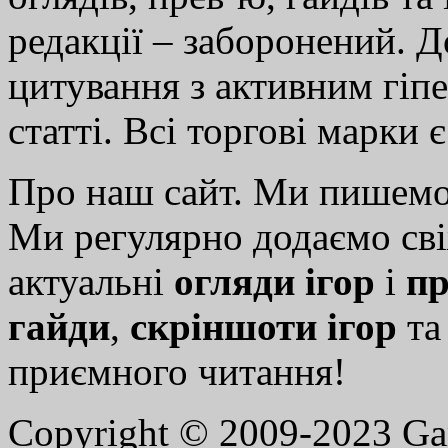
редакції – заборонений. 
цитування з активним гіп
статті. Всі торгові марки 
Про наш сайт. Ми пишем
Ми регулярно додаємо св
актуальні
огляди ігор
і
пр
гайди
,
скріншоти ігор
т
приємного читання!
Copyright © 2009-2023 G