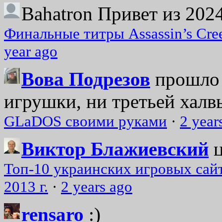
Bahatron
Привет из 2024
Финальные титры Assassin’s Cre
year ago
Вова Подрезов
прошло 
игрушки, ни третьей халвь
GLaDOS своими руками
·
2 year
Виктор Блажиевский
Топ-10 украинских игровых сайт
2013 г.
·
2 years ago
rensaro
:)