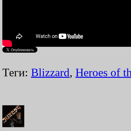
Теги:
Blizzard
,
Heroes of t