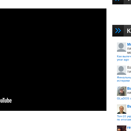
К
M
пи
ме
Как вылеч
year ago
B
ти
Финальные
истерики
В
ни
GLaDOS с
В
Топ-10 ук
по итогам
re