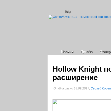
Вхід
Новини
Прев’ю
Огляд
Hollow Knight 
расширение
Опубліковано 18.09.2017,
Сергей Суре