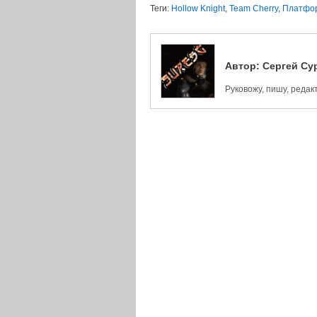
Теги:
Hollow Knight
,
Team Cherry
,
Платфо
Автор:
Сергей Су
Руковожу, пишу, реда