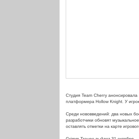
Студия Team Cherry анонсировала 
платформера Hollow Knight. У игро
Среди нововведений: два новых бос
разработчики обновят музыкальное
оставлять отметки на карте игровог
Grimm Troupe выйдет 31 октября.