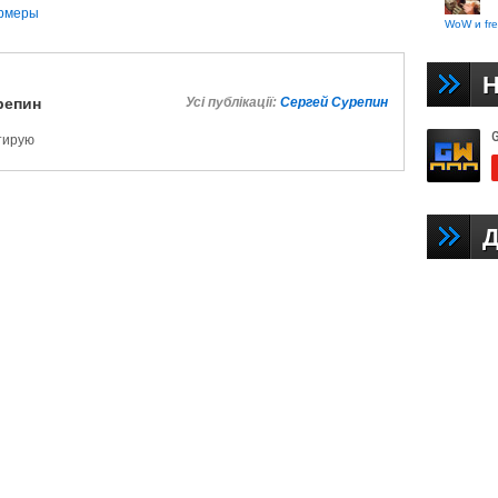
рмеры
WoW и fre
Н
репин
Усі публікації:
Сергей Сурепин
ктирую
Д