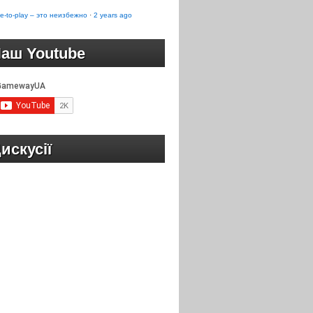
e-to-play – это неизбежно
·
2 years ago
аш Youtube
искусії