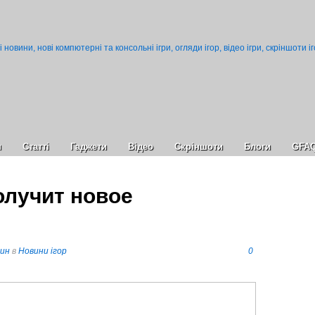
и
Статті
Гаджети
Відео
Cкріншоти
Блоги
GFA
получит новое
пин
в
Новини ігор
0