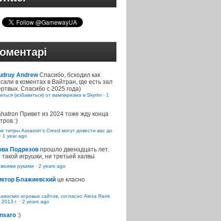
оментарі
udruy Andrew
Спасибо, бсходил как
сали в коментах в Вайтран, где есть зал
ртвых. Спасибо с 2025 года)
иться (избавиться) от вампиризма в Skyrim
·
1
ahatron
Привет из 2024 тоже жду конца
тров :)
 титры Assassin’s Creed могут довести вас до
·
1 year ago
ова Подрезов
прошло двенадцать лет.
 такой игрушки, ни третьей халвьі
воими руками
·
2 years ago
иктор Блажиевский
це класно
раинских игровых сайтов, согласно Alexa Rank
 2013 г.
·
2 years ago
nsaro
:)