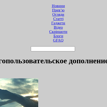
Новини
Прев’ю
Огляди
Статті
Гаджети
Відео
Cкріншоти
Блоги
GFAQ
гопользовательское дополнени