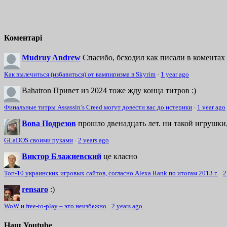
Коментарі
Mudruy Andrew
Спасибо, бсходил как писали в коментах 
Как вылечиться (избавиться) от вампиризма в Skyrim
·
1 year ago
Bahatron
Привет из 2024 тоже жду конца титров :)
Финальные титры Assassin’s Creed могут довести вас до истерики
·
1 year ago
Вова Подрезов
прошло двенадцать лет. ни такой игрушки,
GLaDOS своими руками
·
2 years ago
Виктор Блажиевский
це класно
Топ-10 украинских игровых сайтов, согласно Alexa Rank по итогам 2013 г.
·
2
rensaro
:)
WoW и free-to-play – это неизбежно
·
2 years ago
Наш Youtube