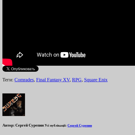
Теги:
Comrades
,
Final Fantasy XV
,
RPG
,
Square Enix
Автор:
Сергей Сурепин
Усі публікації:
Сергей Сурепин