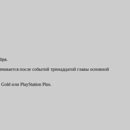
бря.
ачивается после событий тринадцатой главы основной
old или PlayStation Plus.