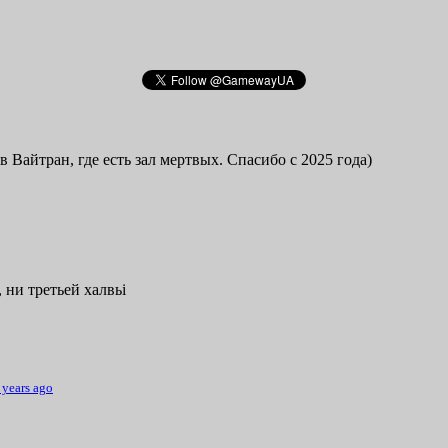
в Вайтран, где есть зал мертвых. Спасибо с 2025 года)
 ни третьей халвьі
 years ago