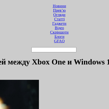
Новини
Прев’ю
Огляди
Статті
Гаджети
Відео
Cкріншоти
Блоги
GFAQ
ей между Xbox One и Windows 