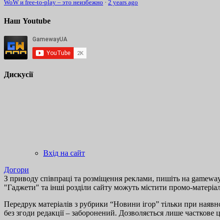
WoW и free-to-play – это неизбежно
·
2 years ago
Наш Youtube
Дискусії
Вхід на сайт
Догори
З приводу співпраці та розміщення реклами, пишіть на gamewayu
"Гаджети" та інші розділи сайту можуть містити промо-матеріа
Передрук матеріалів з рубрики “Новини ігор” тільки при наявно
без згоди редакції – заборонений. Дозволяється лише часткове 