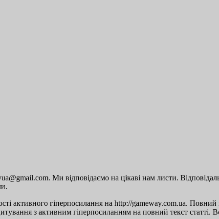
a@gmail.com. Ми відповідаємо на цікаві нам листи. Відповідальн
ли.
сті активного гіперпосилання на http://gameway.com.ua. Повний п
цитування з активним гіперпосиланням на повний текст статті. Вс