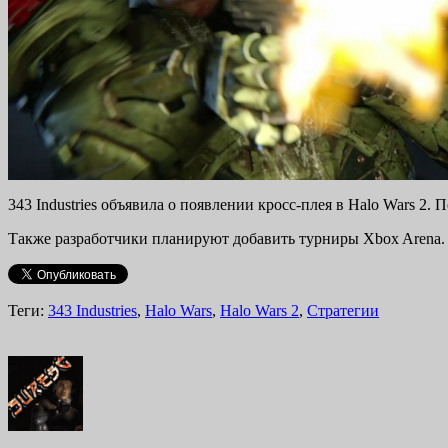
343 Industries объявила о появлении кросс-плея в Halo Wars 2
Также разработчики планируют добавить турниры Xbox Arena. 
Теги:
343 Industries
,
Halo Wars
,
Halo Wars 2
,
Стратегии