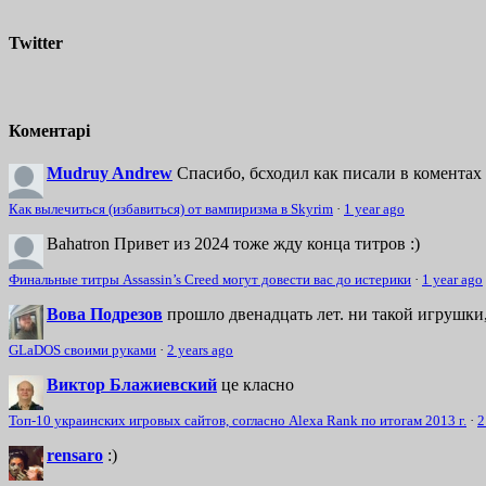
Twitter
Коментарі
Mudruy Andrew
Спасибо, бсходил как писали в коментах 
Как вылечиться (избавиться) от вампиризма в Skyrim
·
1 year ago
Bahatron
Привет из 2024 тоже жду конца титров :)
Финальные титры Assassin’s Creed могут довести вас до истерики
·
1 year ago
Вова Подрезов
прошло двенадцать лет. ни такой игрушки,
GLaDOS своими руками
·
2 years ago
Виктор Блажиевский
це класно
Топ-10 украинских игровых сайтов, согласно Alexa Rank по итогам 2013 г.
·
2
rensaro
:)