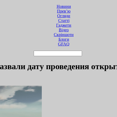
Новини
Прев’ю
Огляди
Статті
Гаджети
Відео
Cкріншоти
Блоги
GFAQ
азвали дату проведения откры