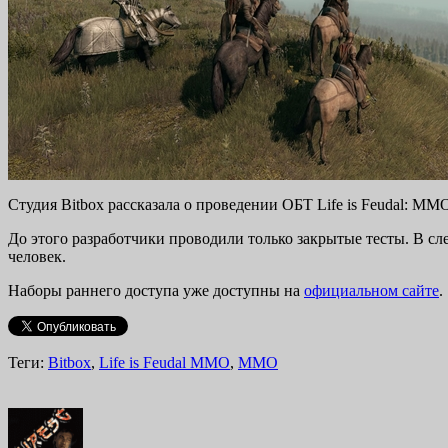
Студия Bitbox рассказала о проведении ОБТ Life is Feudal: MM
До этого разработчики проводили только закрытые тесты. В с
человек.
Наборы раннего доступа уже доступны на
официальном сайте
.
Теги:
Bitbox
,
Life is Feudal MMO
,
MMO