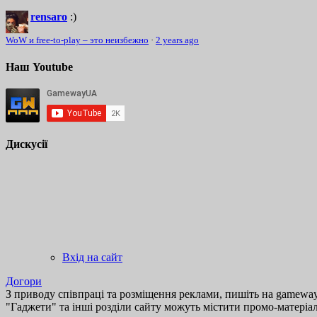
rensaro
:)
WoW и free-to-play – это неизбежно
·
2 years ago
Наш Youtube
Дискусії
Вхід на сайт
Догори
З приводу співпраці та розміщення реклами, пишіть на gamewayu
"Гаджети" та інші розділи сайту можуть містити промо-матеріа