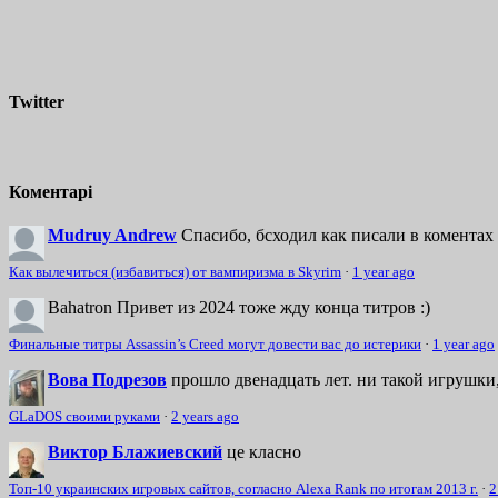
Twitter
Коментарі
Mudruy Andrew
Спасибо, бсходил как писали в коментах 
Как вылечиться (избавиться) от вампиризма в Skyrim
·
1 year ago
Bahatron
Привет из 2024 тоже жду конца титров :)
Финальные титры Assassin’s Creed могут довести вас до истерики
·
1 year ago
Вова Подрезов
прошло двенадцать лет. ни такой игрушки,
GLaDOS своими руками
·
2 years ago
Виктор Блажиевский
це класно
Топ-10 украинских игровых сайтов, согласно Alexa Rank по итогам 2013 г.
·
2