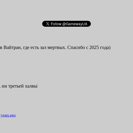
в Вайтран, где есть зал мертвых. Спасибо с 2025 года)
 ни третьей халвьі
 years ago