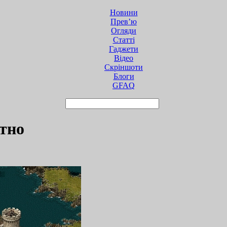
Новини
Прев’ю
Огляди
Статті
Гаджети
Відео
Cкріншоти
Блоги
GFAQ
атно