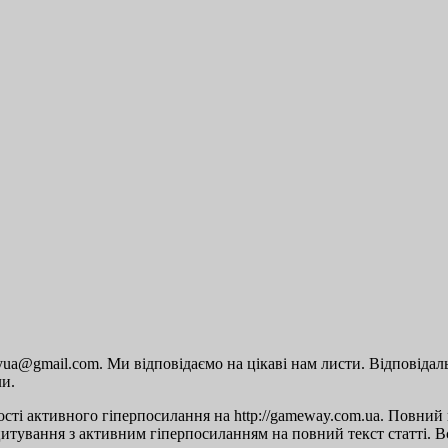
a@gmail.com. Ми відповідаємо на цікаві нам листи. Відповідальн
ли.
сті активного гіперпосилання на http://gameway.com.ua. Повний п
цитування з активним гіперпосиланням на повний текст статті. Вс