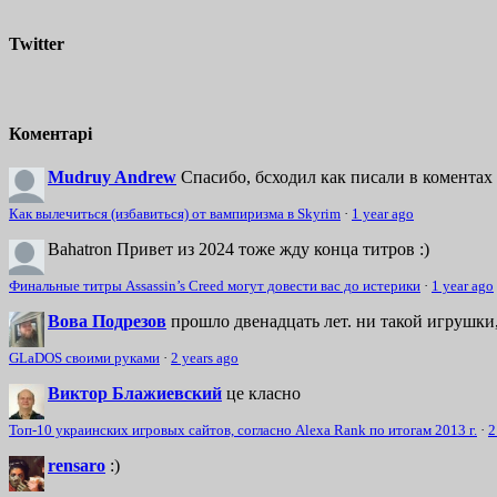
Twitter
Коментарі
Mudruy Andrew
Спасибо, бсходил как писали в коментах 
Как вылечиться (избавиться) от вампиризма в Skyrim
·
1 year ago
Bahatron
Привет из 2024 тоже жду конца титров :)
Финальные титры Assassin’s Creed могут довести вас до истерики
·
1 year ago
Вова Подрезов
прошло двенадцать лет. ни такой игрушки,
GLaDOS своими руками
·
2 years ago
Виктор Блажиевский
це класно
Топ-10 украинских игровых сайтов, согласно Alexa Rank по итогам 2013 г.
·
2
rensaro
:)