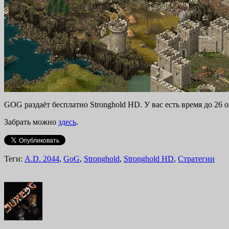
GOG раздаёт бесплатно Stronghold HD. У вас есть время до 26 о
Забрать можно
здесь
.
Теги:
A.D. 2044
,
GoG
,
Stronghold
,
Stronghold HD
,
Стратегии