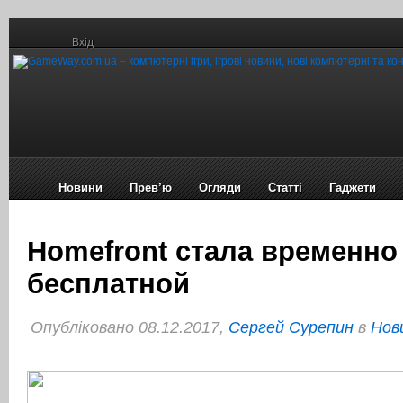
Вхід
Новини
Прев’ю
Огляди
Статті
Гаджети
Homefront стала временно
бесплатной
Опубліковано 08.12.2017,
Сергей Сурепин
в
Нов