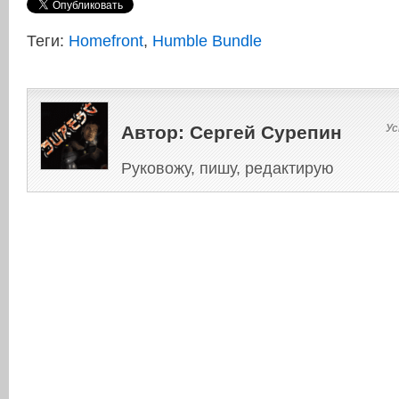
Теги:
Homefront
,
Humble Bundle
Автор:
Сергей Сурепин
Ус
Руковожу, пишу, редактирую