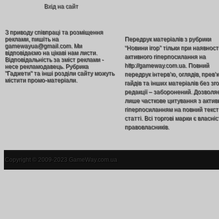
Вхід на сайт
З приводу співпраці та розміщення
реклами, пишіть на
Передрук матеріалів з рубрики
gamewayua@gmail.com. Ми
“Новини ігор” тільки при наявност
відповідаємо на цікаві нам листи.
активного гіперпосилання на
Відповідальність за зміст реклами -
http://gameway.com.ua. Повний
несе рекламодавець. Рубрика
"Гаджети" та інші розділи сайту можуть
передрук інтерв’ю, оглядів, прев’
містити промо-матеріали.
гайдів та інших матеріалів без зг
редакції – заборонений. Дозволя
лише часткове цитування з акти
гіперпосиланням на повний текст
статті. Всі торгові марки є власніс
правовласників.
Copyright © 2009-2023 GameWay.com.ua