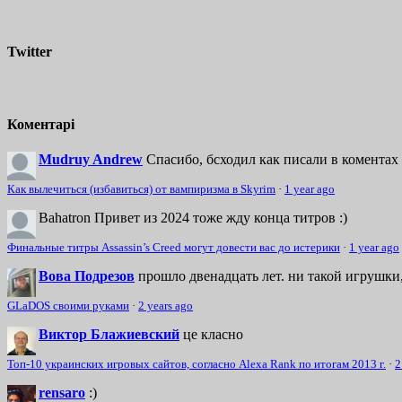
Twitter
Коментарі
Mudruy Andrew
Спасибо, бсходил как писали в коментах 
Как вылечиться (избавиться) от вампиризма в Skyrim
·
1 year ago
Bahatron
Привет из 2024 тоже жду конца титров :)
Финальные титры Assassin’s Creed могут довести вас до истерики
·
1 year ago
Вова Подрезов
прошло двенадцать лет. ни такой игрушки,
GLaDOS своими руками
·
2 years ago
Виктор Блажиевский
це класно
Топ-10 украинских игровых сайтов, согласно Alexa Rank по итогам 2013 г.
·
2
rensaro
:)