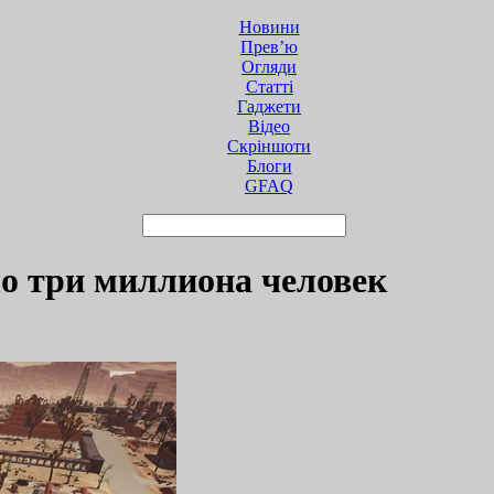
Новини
Прев’ю
Огляди
Статті
Гаджети
Відео
Cкріншоти
Блоги
GFAQ
о три миллиона человек