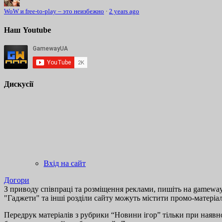
WoW и free-to-play – это неизбежно
·
2 years ago
Наш Youtube
Дискусії
Вхід на сайт
Догори
З приводу співпраці та розміщення реклами, пишіть на gamewayu
"Гаджети" та інші розділи сайту можуть містити промо-матеріа
Передрук матеріалів з рубрики “Новини ігор” тільки при наявно