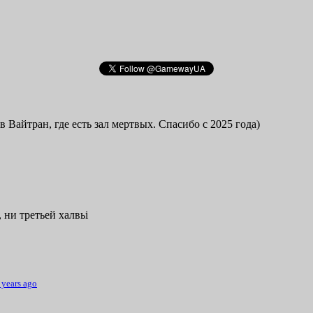
в Вайтран, где есть зал мертвых. Спасибо с 2025 года)
 ни третьей халвьі
 years ago