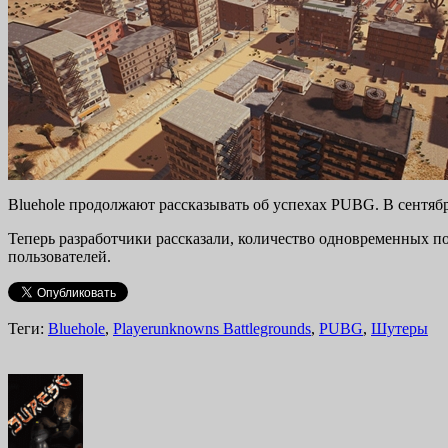
Bluehole продолжают рассказывать об успехах PUBG. В сентяб
Теперь разработчики рассказали, количество одновременных по
пользователей.
Теги:
Bluehole
,
Playerunknowns Battlegrounds
,
PUBG
,
Шутеры