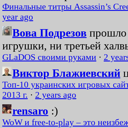
Финальные титры Assassin’s Cre
year ago
Вова Подрезов
прошло 
игрушки, ни третьей халвь
GLaDOS своими руками
·
2 year
Виктор Блажиевский
Топ-10 украинских игровых сайт
2013 г.
·
2 years ago
rensaro
:)
WoW и free-to-play – это неизбе