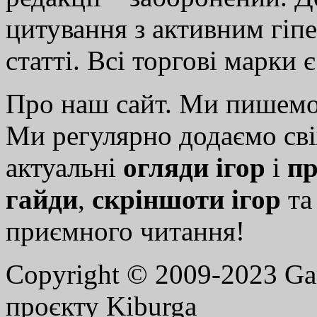
цитування з активним гіп
статті. Всі торгові марки 
Про наш сайт. Ми пишем
Ми регулярно додаємо св
актуальні
огляди ігор
і
пр
гайди
,
скріншоти ігор
т
приємного читання!
Copyright © 2009-2023 G
проєкту Kiburga