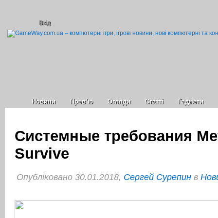
Вхід
Новини
Прев’ю
Огляди
Статті
Гаджети
Системные требования Met
Survive
Опубліковано 30.01.2018,
Сергей Сурепин
в
Нов