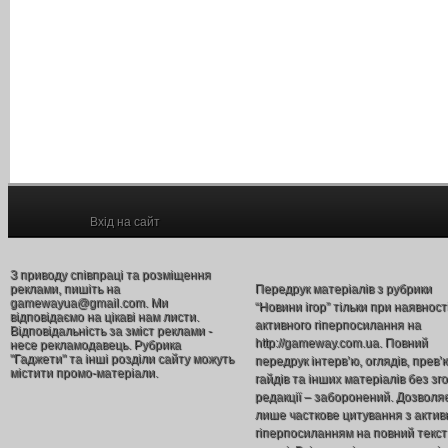
Вхід на сайт
З приводу співпраці та розміщення
реклами, пишіть на
Передрук матеріалів з рубрики
gamewayua@gmail.com. Ми
“Новини ігор” тільки при наявност
відповідаємо на цікаві нам листи.
активного гіперпосилання на
Відповідальність за зміст реклами -
http://gameway.com.ua. Повний
несе рекламодавець. Рубрика
"Гаджети" та інші розділи сайту можуть
передрук інтерв’ю, оглядів, прев’
містити промо-матеріали.
гайдів та інших матеріалів без зг
редакції – заборонений. Дозволя
лише часткове цитування з акти
гіперпосиланням на повний текст