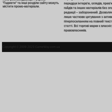
"Гаджети" та інші розділи сайту можуть
передрук інтерв’ю, оглядів, прев’
містити промо-матеріали.
гайдів та інших матеріалів без зг
редакції – заборонений. Дозволя
лише часткове цитування з акти
гіперпосиланням на повний текст
статті. Всі торгові марки є власніс
правовласників.
Copyright © 2009-2023 GameWay.com.ua