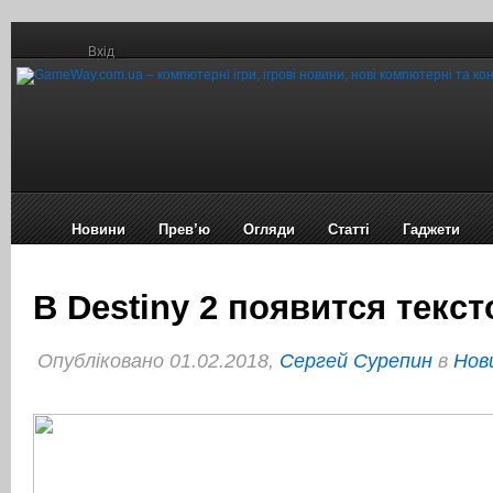
Вхід
Новини
Прев’ю
Огляди
Статті
Гаджети
В Destiny 2 появится текс
Опубліковано 01.02.2018,
Сергей Сурепин
в
Нов