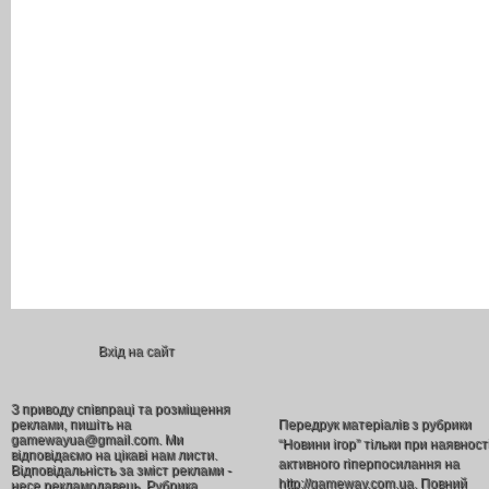
Вхід на сайт
З приводу співпраці та розміщення
реклами, пишіть на
Передрук матеріалів з рубрики
gamewayua@gmail.com. Ми
“Новини ігор” тільки при наявност
відповідаємо на цікаві нам листи.
активного гіперпосилання на
Відповідальність за зміст реклами -
http://gameway.com.ua. Повний
несе рекламодавець. Рубрика