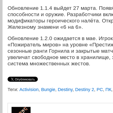
Обновление 1.1.4 выйдет 27 марта. Появ
способности и оружие. Разработчики вкл
модификаторы героического налёта. Откр
Железному знамени «6 на 6».
Обновление 1.2.0 ожидается в мае. Игрок
«Пожиратель миров» на уровне «Престиж
сезонные ранги Горнила и закрытые матч
увеличат свободное место в хранилище, 
система множественных жестов.
Теги:
Activision
,
Bungie
,
Destiny
,
Destiny 2
,
PC
,
ПК