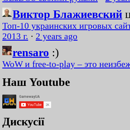
Виктор Блажиевский
Топ-10 украинских игровых сайт
2013 г.
·
2 years ago
rensaro
:)
WoW и free-to-play – это неизбе
Наш Youtube
Дискусії