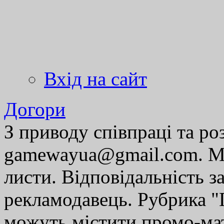
Вхід на сайт
Догори
З приводу співпраці та р
gamewayua@gmail.com. Ми
листи. Відповідальність за
рекламодавець. Рубрика "Г
можуть містити промо-мат