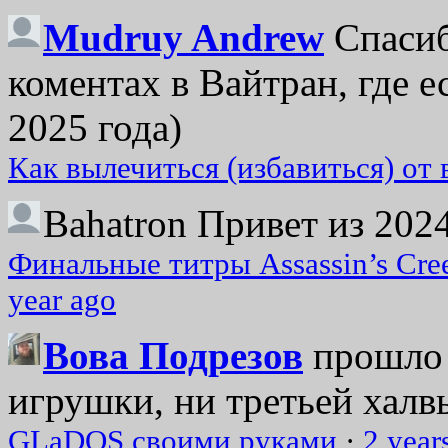
Mudruy Andrew
Спасиб
коментах в Вайтран, где е
2025 года)
Как вылечиться (избавиться) от
Bahatron
Привет из 2024
Финальные титры Assassin’s Cre
year ago
Вова Подрезов
прошло 
игрушки, ни третьей халвь
GLaDOS своими руками
·
2 year