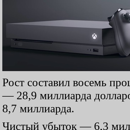
Рост составил восемь про
— 28,9 миллиарда доллар
8,7 миллиарда.
Чистый убыток — 6,3 милл