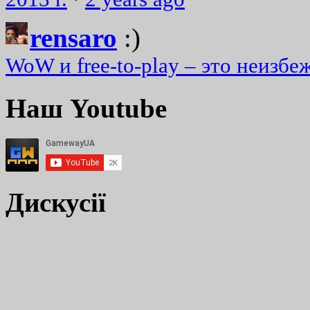
rensaro
:)
WoW и free-to-play – это неизбе
Наш Youtube
Дискусії