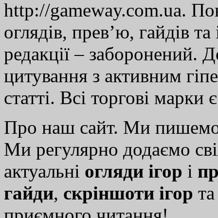
http://gameway.com.ua. По
оглядів, прев’ю, гайдів та
редакції – заборонений. 
цитування з активним гіп
статті. Всі торгові марки 
Про наш сайт. Ми пишем
Ми регулярно додаємо св
актуальні
огляди ігор
і
пр
гайди
,
скріншоти ігор
т
приємного читання!