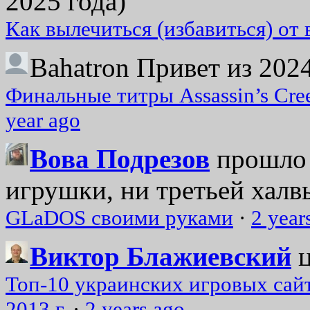
2025 года)
Как вылечиться (избавиться) от
Bahatron
Привет из 2024
Финальные титры Assassin’s Cre
year ago
Вова Подрезов
прошло 
игрушки, ни третьей халвь
GLaDOS своими руками
·
2 year
Виктор Блажиевский
Топ-10 украинских игровых сайт
2013 г.
·
2 years ago